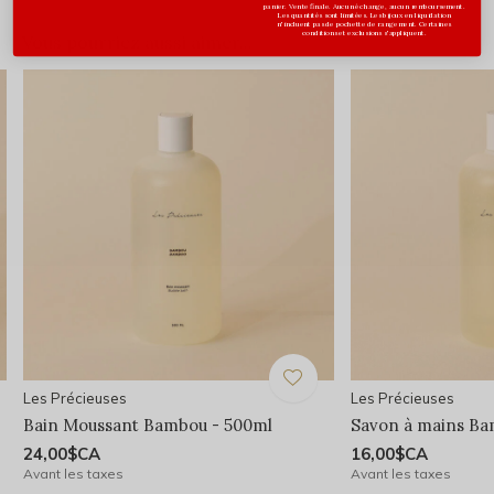
panier. Vente finale. Aucun échange, aucun remboursement.
Les quantités sont limitées. Les bijoux en liquidation
n'incluent pas de pochette de rangement. Certaines
conditions et exclusions s'appliquent.
Vous pourriez aussi aimer...
Les Précieuses
Les Précieuses
Bain Moussant Bambou - 500ml
Savon à mains Ba
24,00$CA
16,00$CA
Avant les taxes
Avant les taxes