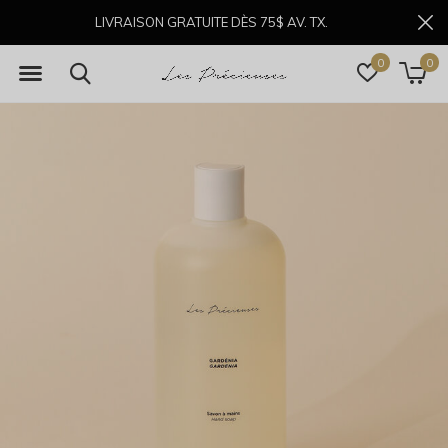
LIVRAISON GRATUITE DÈS 75$ AV. TX.
0
0