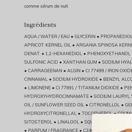
comme sérum de nuit.
Ingrédients
AQUA / WATER / EAU ● GLYCERIN ● PROPANEDIO
APRICOT KERNEL OIL ● ARGANIA SPINOSA KERN
DENAT. ● 1,2-HEXANEDIOL ● PHENOXYETHANO
SULFONIC ACID ● XANTHAN GUM ● SODIUM HY
● CARRAGEENAN ● ALGIN ● CI 77499 / IRON OXID
CINNAMAL ● SODIUM HYDROXIDE ● BENZYL ALC
● LIMONENE ● CI 77891 / TITANIUM DIOXIDE ● 
HYDROXYHYDROCINNAMATE ● SODIUM LAURYL 
OIL / SUNFLOWER SEED OIL ● CITRONELLOL ● GE
HYDROXYCITRONELLAL ● TOCOPHEROL ● COUMAR
SITOSTEROL ● LINALOOL ● SQUALENE ● TIN O
● PARFUM / FRAGRANCE ● C240231/1