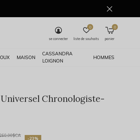
0
0
se connecter
liste de souhaits
panier
CASSANDRA
JOUX
MAISON
HOMMES
LOIGNON
Universel Chronologiste-
0)
260,00$CA
-23%