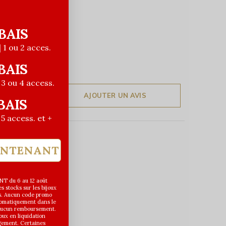
BAIS
| 1 ou 2 acces.
BAIS
| 3 ou 4 access.
AJOUTER UN AVIS
BAIS
| 5 access. et +
INTENANT
T du 6 au 12 août
 stocks sur les bijoux
s. Aucun code promo
utomatiquement dans le
 aucun remboursement.
joux en liquidation
gement. Certaines