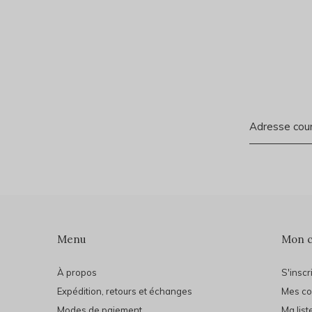
Menu
Mon 
À propos
S'inscr
Expédition, retours et échanges
Mes c
Modes de paiement
Ma list