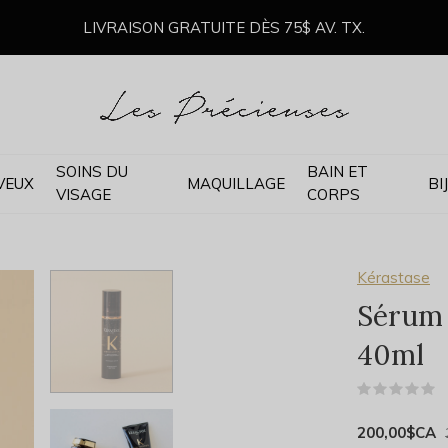
LIVRAISON GRATUITE DÈS 75$ AV. TX.
SOINS DU
BAIN ET
VEUX
MAQUILLAGE
BI
VISAGE
CORPS
Kérastase
Sérum 
40ml
(
200,00$CA