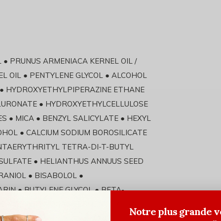
L ● PRUNUS ARMENIACA KERNEL OIL /
EL OIL ● PENTYLENE GLYCOL ● ALCOHOL
L ● HYDROXYETHYLPIPERAZINE ETHANE
ALURONATE ● HYDROXYETHYLCELLULOSE
ES ● MICA ● BENZYL SALICYLATE ● HEXYL
OHOL ● CALCIUM SODIUM BOROSILICATE
PENTAERYTHRITYL TETRA-DI-T-BUTYL
SULFATE ● HELIANTHUS ANNUUS SEED
RANIOL ● BISABOLOL ●
IN ● BUTYLENE GLYCOL ● BETA-
XIDE ● ALTEROMONAS FERMENT EXTRACT
Notre plus grande v