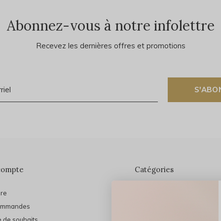
Abonnez-vous à notre infolettre
Recevez les dernières offres et promotions
S'ABO
compte
Catégories
ire
En vedette
ommandes
THE FINAL SHINE
e de souhaits
Marques