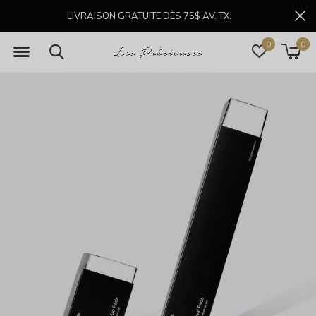
LIVRAISON GRATUITE DÈS 75$ AV. TX.
0
0