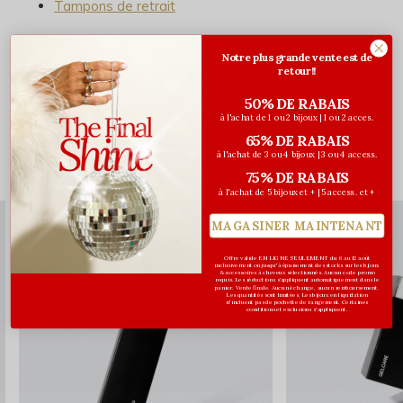
Tampons de retrait
Notre plus grande vente est de
retour!!
Évaluations
50% DE RABAIS
0
/ 5
à l'achat de 1 ou 2 bijoux | 1 ou 2 acces.
65% DE RABAIS
à l'achat de 3 ou 4 bijoux | 3 ou 4 access.
75% DE RABAIS
Vous pourriez aussi aimer...
à l'achat de 5 bijoux et + | 5 access. et +
MAGASINER MAINTENANT
Offre valide EN LIGNE SEULEMENT du 6 au 12 août
inclusivement ou jusqu'à épuisement des stocks sur les bijoux
& accessoires à cheveux sélectionnés. Aucun code promo
requis. Les réductions s’appliquent automatiquement dans le
panier. Vente finale. Aucun échange, aucun remboursement.
Les quantités sont limitées. Les bijoux en liquidation
n'incluent pas de pochette de rangement. Certaines
conditions et exclusions s'appliquent.