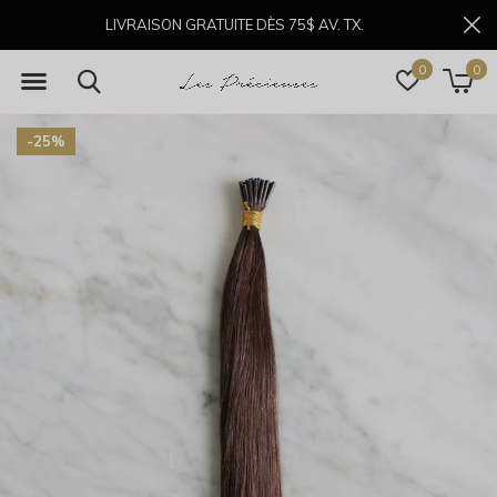
LIVRAISON GRATUITE DÈS 75$ AV. TX.
0
0
-25%