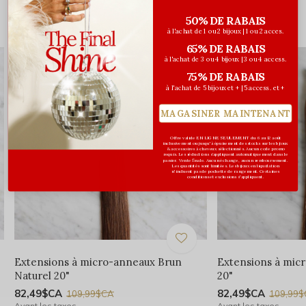
50% DE RABAIS
Vous pourriez aussi aimer...
à l'achat de 1 ou 2 bijoux | 1 ou 2 acces.
65% DE RABAIS
à l'achat de 3 ou 4 bijoux | 3 ou 4 access.
75% DE RABAIS
à l'achat de 5 bijoux et + | 5 access. et +
MAGASINER MAINTENANT
Offre valide EN LIGNE SEULEMENT du 6 au 12 août
inclusivement ou jusqu'à épuisement des stocks sur les bijoux
& accessoires à cheveux sélectionnés. Aucun code promo
requis. Les réductions s’appliquent automatiquement dans le
panier. Vente finale. Aucun échange, aucun remboursement.
Les quantités sont limitées. Les bijoux en liquidation
n'incluent pas de pochette de rangement. Certaines
conditions et exclusions s'appliquent.
Extensions à micro-anneaux Brun
Extensions à mic
Naturel 20"
20"
82,49$CA
82,49$CA
109,99$CA
109,99
Avant les taxes
Avant les taxes