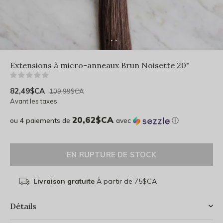
Extensions à micro-anneaux Brun Noisette 20"
(0)
82,49$CA
109,99$CA
Avant les taxes
20,62$CA
ou 4 paiements de
avec
ⓘ
EN RUPTURE DE STOCK
Livraison gratuite
À partir de 75$CA
Détails