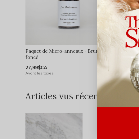
Paquet de Micro-anneaux - Brun
Paquet d
foncé
27,99$C
27,99$CA
Avant les 
Avant les taxes
Articles vus récemment