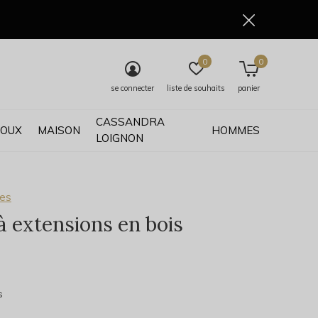
0
0
se connecter
liste de souhaits
panier
CASSANDRA
JOUX
MAISON
HOMMES
LOIGNON
ses
à extensions en bois
0)
s