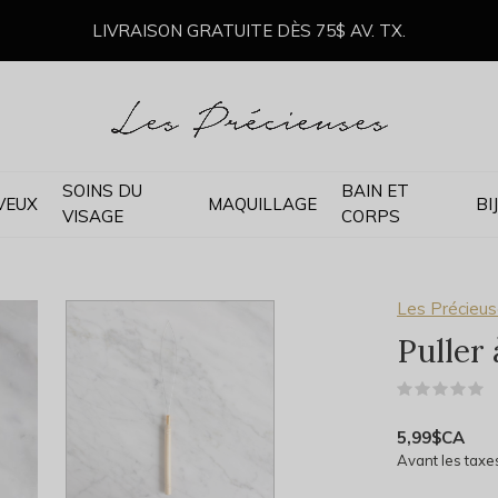
LIVRAISON GRATUITE DÈS 75$ AV. TX.
SOINS DU
BAIN ET
VEUX
MAQUILLAGE
BI
VISAGE
CORPS
Les Précieu
Puller 
(
5,99$CA
Avant les taxe