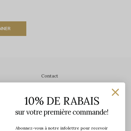
NNER
Contact
Les Précieuses
10% DE RABAIS
1650 avenue Jules-Verne, Local 103
G2G 2R1, Québec, Canada
sur votre première commande!
Heures d'ouverture en boutique
Lundi: 9h - 17h
Abonnez-vous à notre infolettre pour recevoir