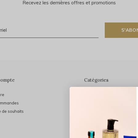
Recevez les dernières offres et promotions
S'ABO
compte
Catégories
ire
En vedette
ommandes
THE FINAL SHINE
e de souhaits
Marques
Cheveux
Soins du visage
Maquillage