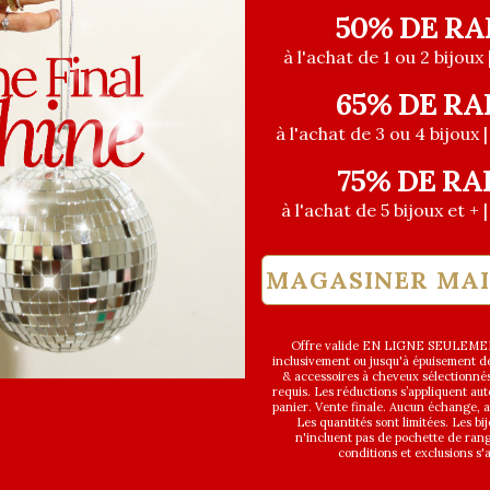
50% DE RA
à l'achat de 1 ou 2 bijoux 
65% DE RA
à l'achat de 3 ou 4 bijoux 
75% DE RA
e Micro-anneaux - Blond
Paquet de micro-anneaux - N
à l'achat de 5 bijoux et + 
A
27,99$CA
taxes
Avant les taxes
MAGASINER MA
Offre valide EN LIGNE SEULEMEN
inclusivement ou jusqu'à épuisement des
& accessoires à cheveux sélectionné
requis. Les réductions s’appliquent a
panier. Vente finale. Aucun échange,
Les quantités sont limitées. Les bi
n'incluent pas de pochette de ran
conditions et exclusions s'