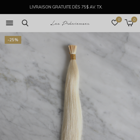
LIVRAISON GRATUITE DÈS 75$ AV. TX.
0
0
-25%