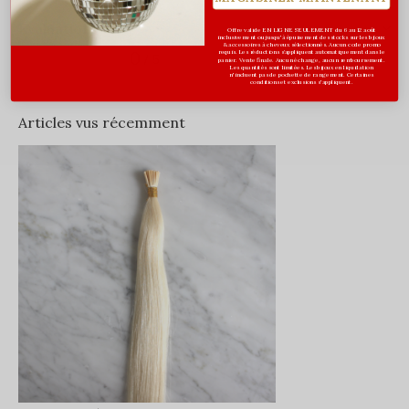
Évaluations
Offre valide EN LIGNE SEULEMENT du 6 au 12 août
inclusivement ou jusqu'à épuisement des stocks sur les bijoux
& accessoires à cheveux sélectionnés. Aucun code promo
0
requis. Les réductions s’appliquent automatiquement dans le
/ 5
panier. Vente finale. Aucun échange, aucun remboursement.
Les quantités sont limitées. Les bijoux en liquidation
n'incluent pas de pochette de rangement. Certaines
conditions et exclusions s'appliquent.
Articles vus récemment