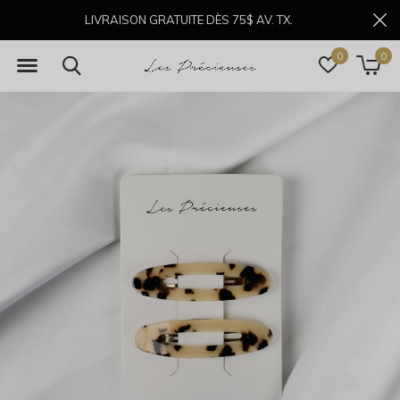
LIVRAISON GRATUITE DÈS 75$ AV. TX.
0
0