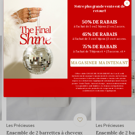
0
Notre plus grande vente est de
/ 5
retour!!
50% DE RABAIS
à l'achat de 1 ou 2 bijoux | 1 ou 2 acces.
Vous pourriez aussi aimer...
65% DE RABAIS
à l'achat de 3 ou 4 bijoux | 3 ou 4 access.
75% DE RABAIS
à l'achat de 5 bijoux et + | 5 access. et +
MAGASINER MAINTENANT
Offre valide EN LIGNE SEULEMENT du 6 au 12 août
inclusivement ou jusqu'à épuisement des stocks sur les bijoux
& accessoires à cheveux sélectionnés. Aucun code promo
requis. Les réductions s’appliquent automatiquement dans le
panier. Vente finale. Aucun échange, aucun remboursement.
Les quantités sont limitées. Les bijoux en liquidation
n'incluent pas de pochette de rangement. Certaines
conditions et exclusions s'appliquent.
Les Précieuses
Les Précieuses
Ensemble de 2 barrettes à cheveux
Ensemble de 2 ba