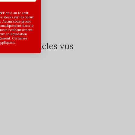
heveux
T du 6 au 12 août
 stocks sur les bijoux
s. Aucun code promo
utomatiquement dans le
 aucun remboursement.
joux en liquidation
gement. Certaines
appliquent.
Articles vus