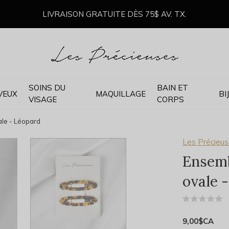
LIVRAISON GRATUITE DÈS 75$ AV. TX.
SOINS DU
BAIN ET
VEUX
MAQUILLAGE
BI
VISAGE
CORPS
ale - Léopard
Les Précieu
Ensemb
ovale 
(
9,00$CA