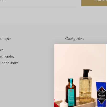
compte
Catégories
ire
En vedette
ommandes
THE FINAL SHINE
e de souhaits
Marques
Cheveux
Soins du visage
Maquillage
Bain et Corps
Bijoux