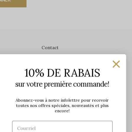
Contact
Les Précieuses
10% DE RABAIS
1650 avenue Jules-Verne, Local 103
G2G 2R1, Québec, Canada
sur votre première commande!
Heures d'ouverture en boutique
Lundi: 9h - 17h
Abonnez-vous à notre infolettre pour recevoir
toutes nos offres spéciales, nouveautés et plus
Mardi: 9h - 17h
encore!
Mercredi: 9h - 18h
Jeudi: 9h - 21h
Vendredi: 9h - 21h