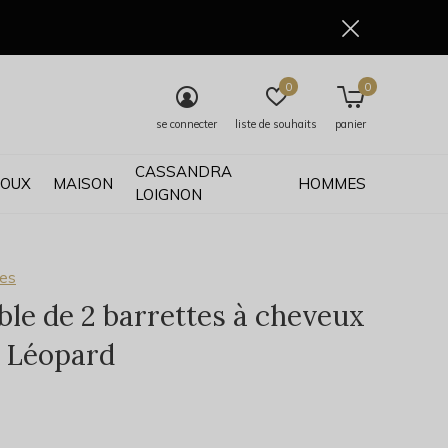
0
0
se connecter
liste de souhaits
panier
CASSANDRA
JOUX
MAISON
HOMMES
LOIGNON
ses
le de 2 barrettes à cheveux
- Léopard
0)