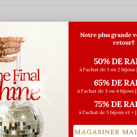
Notre plus grande v
retour!!
50% DE RA
à l'achat de 1 ou 2 bijoux 
65% DE RA
à l'achat de 3 ou 4 bijoux 
75% DE RA
à l'achat de 5 bijoux et + 
MAGASINER MA
euses
Les Précieuses