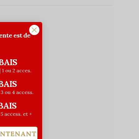
ente est de
BAIS
| 1 ou 2 acces.
BAIS
| 3 ou 4 access.
BAIS
| 5 access. et +
INTENANT