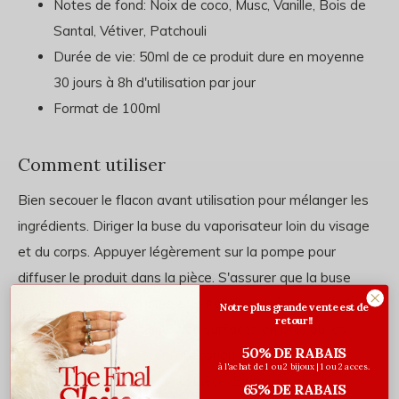
Notes de fond: Noix de coco, Musc, Vanille, Bois de
Santal, Vétiver, Patchouli
Durée de vie: 50ml de ce produit dure en moyenne
30 jours à 8h d'utilisation par jour
Format de 100ml
Comment utiliser
Bien secouer le flacon avant utilisation pour mélanger les
ingrédients. Diriger la buse du vaporisateur loin du visage
et du corps. Appuyer légèrement sur la pompe pour
diffuser le produit dans la pièce. S'assurer que la buse
revienne en position initiale. Éviter de pulvériser
Notre plus grande vente est de
retour!!
directement sur les tissus, les surfaces en bois ou les
50% DE RABAIS
objets délicats. Répéter l'opération au besoin pour
à l'achat de 1 ou 2 bijoux | 1 ou 2 acces.
rafraîchir l'atmosphère de la pièce. Bien refermer le
65% DE RABAIS