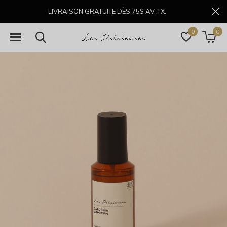
LIVRAISON GRATUITE DÈS 75$ AV. TX.
0
0