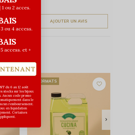
| 1 ou 2 acces.
BAIS
AJOUTER UN AVIS
| 3 ou 4 access.
BAIS
| 5 access. et +
INTENANT
2 FORMATS
T du 6 au 12 août
 stocks sur les bijoux
s. Aucun code promo
utomatiquement dans le
 aucun remboursement.
joux en liquidation
gement. Certaines
appliquent.