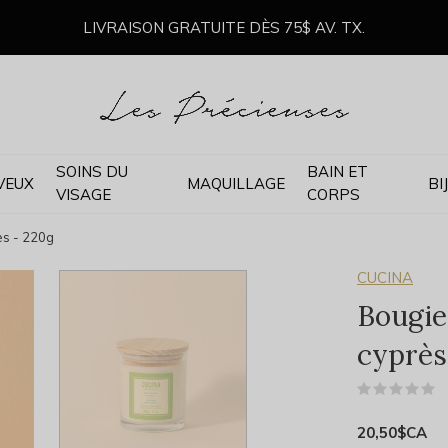
LIVRAISON GRATUITE DÈS 75$ AV. TX.
SOINS DU
BAIN ET
VEUX
MAQUILLAGE
BI
VISAGE
CORPS
ès - 220g
CUCINA
Bougie
cyprès
(
20,50$CA