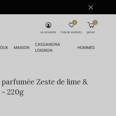
0
0
se connecter
liste de souhaits
panier
CASSANDRA
JOUX
MAISON
HOMMES
LOIGNON
 parfumée Zeste de lime &
 - 220g
0)