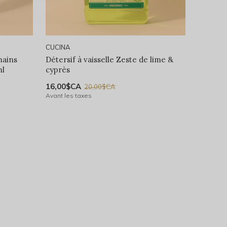
CUCINA
mains
Détersif à vaisselle Zeste de lime &
ml
cyprès
16,00$CA
20,00$CA
Avant les taxes