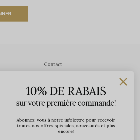
NNER
Contact
Les Précieuses
10% DE RABAIS
1650 avenue Jules-Verne, Local 103
G2G 2R1, Québec, Canada
sur votre première commande!
Heures d'ouverture en boutique
Lundi: 9h - 17h
Abonnez-vous à notre infolettre pour recevoir
toutes nos offres spéciales, nouveautés et plus
Mardi: 9h - 17h
encore!
Mercredi: 9h - 18h