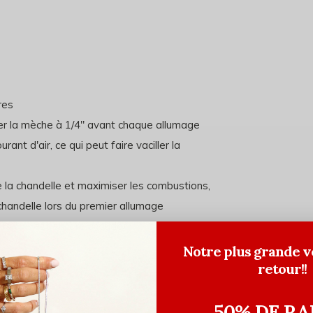
res
er la mèche à 1/4" avant chaque allumage
ant d'air, ce qui peut faire vaciller la
e la chandelle et maximiser les combustions,
a chandelle lors du premier allumage
la cire est encore chaude)
Notre plus grande v
retour!!
50% DE RA