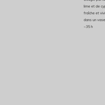
lime et de c
fraîche et vi
dans un vase
~35 h