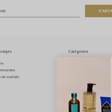
S'ABO
compte
Catégories
ire
En vedette
ommandes
THE FINAL SHINE
e de souhaits
Marques
Cheveux
Soins du visage
Maquillage
Bain et Corps
Bijoux