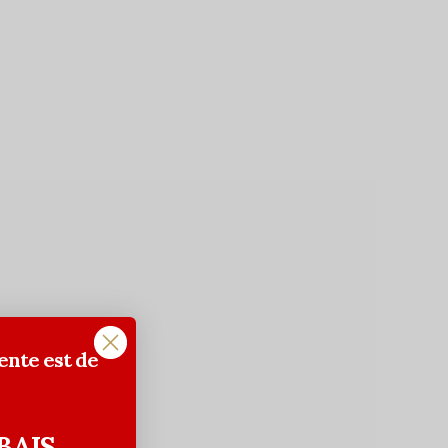
ente est de
BAIS