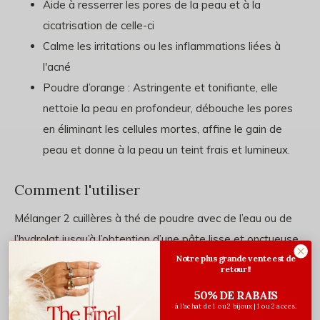
Aide à resserrer les pores de la peau et à la
cicatrisation de celle-ci
Calme les irritations ou les inflammations liées à
l'acné
Poudre d’orange : Astringente et tonifiante, elle
nettoie la peau en profondeur, débouche les pores
en éliminant les cellules mortes, affine le gain de
peau et donne à la peau un teint frais et lumineux.
Comment l'utiliser
Mélanger 2 cuillères à thé de poudre avec de l’eau ou de
l’hydrolat jusqu’à l’obtention d’une pâte lisse et onctueuse.
Notre plus grande vente est de
Utiliser une à deux fois par semaine. Appliquer
retour!!
généreusement, pour que le masque reste humide. Si on
50% DE RABAIS
veut garder le masque plus longtemps, dès qu’il
à l'achat de 1 ou 2 bijoux | 1 ou 2 acces.