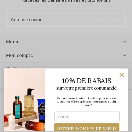
Recevez les dernières offres et promotions
S'ABONNER
Menu
Mon compte
Catégories
10% DE RABAIS
Contact
sur votre première commande!
Abonnez-vous à notre infolettre pour recevoir
ÉCRIVEZ-NOUS
toutes nos offres spéciales, nouveautés et plus
encore!
OBTENIR MON 10% DE RABAIS