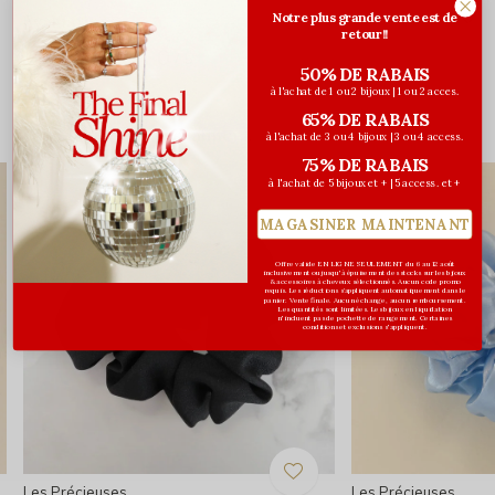
Notre plus grande vente est de
Évaluations
retour!!
0
/ 5
50% DE RABAIS
à l'achat de 1 ou 2 bijoux | 1 ou 2 acces.
65% DE RABAIS
Vous pourriez aussi aimer...
à l'achat de 3 ou 4 bijoux | 3 ou 4 access.
75% DE RABAIS
à l'achat de 5 bijoux et + | 5 access. et +
MAGASINER MAINTENANT
Offre valide EN LIGNE SEULEMENT du 6 au 12 août
inclusivement ou jusqu'à épuisement des stocks sur les bijoux
& accessoires à cheveux sélectionnés. Aucun code promo
requis. Les réductions s’appliquent automatiquement dans le
panier. Vente finale. Aucun échange, aucun remboursement.
Les quantités sont limitées. Les bijoux en liquidation
n'incluent pas de pochette de rangement. Certaines
conditions et exclusions s'appliquent.
Les Précieuses
Les Précieuses