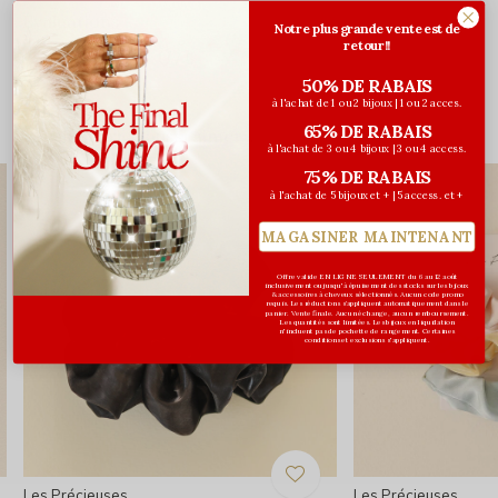
Évaluations
Notre plus grande vente est de
retour!!
0
/ 5
50% DE RABAIS
à l'achat de 1 ou 2 bijoux | 1 ou 2 acces.
65% DE RABAIS
Vous pourriez aussi aimer...
à l'achat de 3 ou 4 bijoux | 3 ou 4 access.
75% DE RABAIS
à l'achat de 5 bijoux et + | 5 access. et +
MAGASINER MAINTENANT
Offre valide EN LIGNE SEULEMENT du 6 au 12 août
inclusivement ou jusqu'à épuisement des stocks sur les bijoux
& accessoires à cheveux sélectionnés. Aucun code promo
requis. Les réductions s’appliquent automatiquement dans le
panier. Vente finale. Aucun échange, aucun remboursement.
Les quantités sont limitées. Les bijoux en liquidation
n'incluent pas de pochette de rangement. Certaines
conditions et exclusions s'appliquent.
Les Précieuses
Les Précieuses