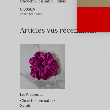
Chouchou en satin - Rubis
Chouchou
5,00$CA
5,00$CA
Avant les taxes
Avant les 
Articles vus récemment
Les Précieuses
Chouchou en satin -
Syrah