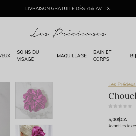
LIVRAISON GRATUITE DÈS 75$ AV. TX.
SOINS DU
BAIN ET
VEUX
MAQUILLAGE
BI
VISAGE
CORPS
Les Précieu
Chouch
(
5,00$CA
Avant les taxe