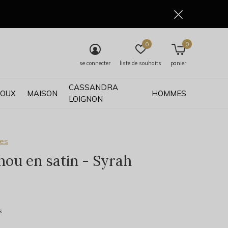
0
0
se connecter
liste de souhaits
panier
CASSANDRA
JOUX
MAISON
HOMMES
LOIGNON
ses
ou en satin - Syrah
0)
s