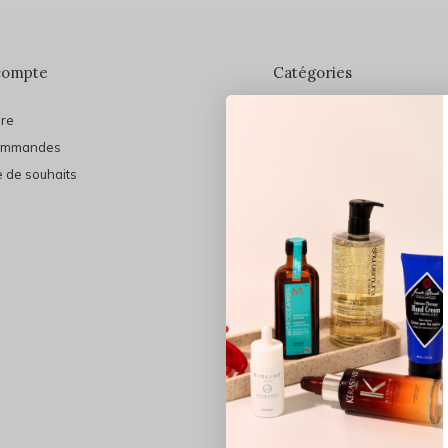
compte
Catégories
ire
En vedette
ommandes
THE FINAL SHINE
e de souhaits
Marques
Cheveux
Soins du visage
Maquillage
Bain et Corps
Bijoux