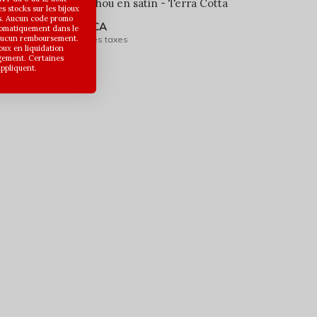
onbon
Chouchou en satin - Terra Cotta
 stocks sur les bijoux
s. Aucun code promo
5,00$CA
utomatiquement dans le
 aucun remboursement.
Avant les taxes
joux en liquidation
gement. Certaines
appliquent.