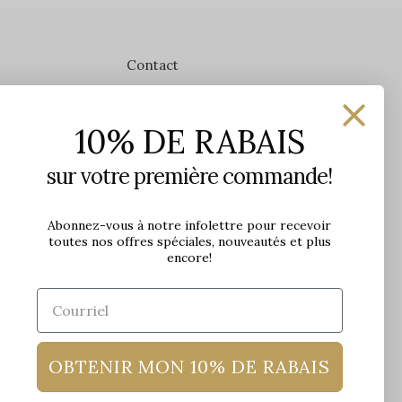
Contact
Les Précieuses
10% DE RABAIS
1650 avenue Jules-Verne, Local 103
G2G 2R1, Québec, Canada
sur votre première commande!
Heures d'ouverture en boutique
Lundi: 9h - 17h
Abonnez-vous à notre infolettre pour recevoir
toutes nos offres spéciales, nouveautés et plus
Mardi: 9h - 17h
encore!
Mercredi: 9h - 18h
Jeudi: 9h - 21h
Vendredi: 9h - 21h
Samedi: 9h à 17h
Dimanche: 10h à 17h
OBTENIR MON 10% DE RABAIS