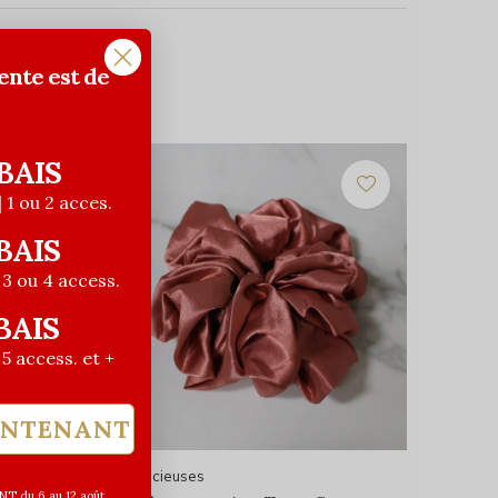
ente est de
BAIS
| 1 ou 2 acces.
BAIS
| 3 ou 4 access.
BAIS
| 5 access. et +
INTENANT
Les Précieuses
T du 6 au 12 août