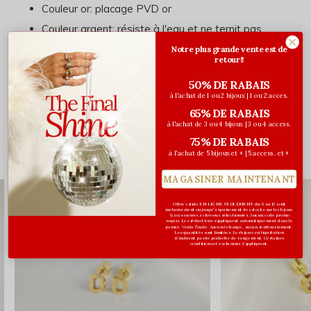
Couleur or: placage PVD or
Couleur argent: résiste à l'eau et ne ternit pas
Notre plus grande vente est de
retour!!
50% DE RABAIS
Évaluations
à l'achat de 1 ou 2 bijoux | 1 ou 2 acces.
0
65% DE RABAIS
/ 5
à l'achat de 3 ou 4 bijoux | 3 ou 4 access.
75% DE RABAIS
à l'achat de 5 bijoux et + | 5 access. et +
Vous pourriez aussi aimer...
MAGASINER MAINTENANT
Offre valide EN LIGNE SEULEMENT du 6 au 12 août
inclusivement ou jusqu'à épuisement des stocks sur les bijoux
& accessoires à cheveux sélectionnés. Aucun code promo
requis. Les réductions s’appliquent automatiquement dans le
panier. Vente finale. Aucun échange, aucun remboursement.
Les quantités sont limitées. Les bijoux en liquidation
n'incluent pas de pochette de rangement. Certaines
conditions et exclusions s'appliquent.