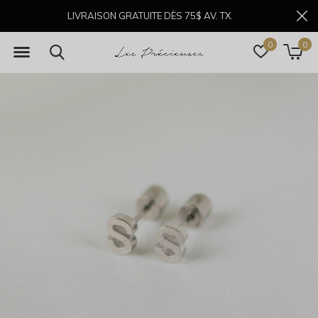
LIVRAISON GRATUITE DÈS 75$ AV. TX.
0
0