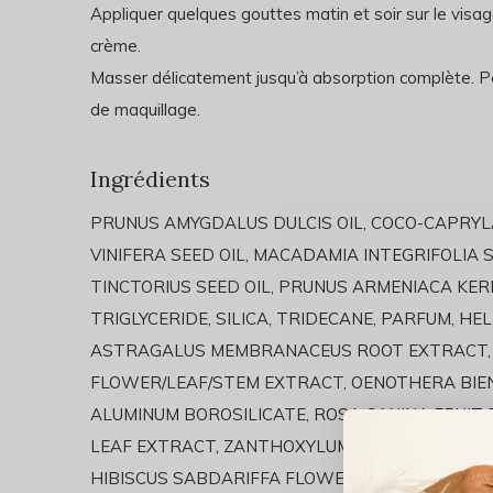
Appliquer quelques gouttes matin et soir sur le visage
crème.
Masser délicatement jusqu’à absorption complète. Pe
de maquillage.
Ingrédients
PRUNUS AMYGDALUS DULCIS OIL, COCO-CAPRYLAT
VINIFERA SEED OIL, MACADAMIA INTEGRIFOLIA
TINCTORIUS SEED OIL, PRUNUS ARMENIACA KERN
TRIGLYCERIDE, SILICA, TRIDECANE, PARFUM, HE
ASTRAGALUS MEMBRANACEUS ROOT EXTRACT,
FLOWER/LEAF/STEM EXTRACT, OENOTHERA BIENN
ALUMINUM BOROSILICATE, ROSA CANINA FRUIT 
LEAF EXTRACT, ZANTHOXYLUM BUNGEANUM FRUIT
HIBISCUS SABDARIFFA FLOWER EXTRACT, TIN O