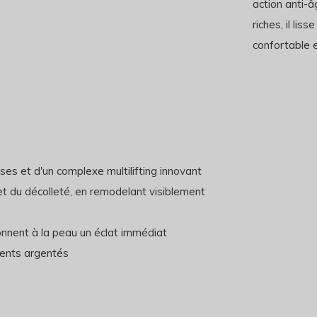
action anti-â
riches, il lis
confortable e
es et d'un complexe multilifting innovant
 et du décolleté, en remodelant visiblement
nnent à la peau un éclat immédiat
gments argentés