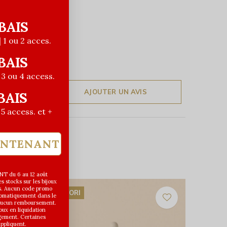
BAIS
| 1 ou 2 acces.
BAIS
| 3 ou 4 access.
AJOUTER UN AVIS
BAIS
| 5 access. et +
INTENANT
T du 6 au 12 août
 stocks sur les bijoux
s. Aucun code promo
FAVORI
utomatiquement dans le
 aucun remboursement.
joux en liquidation
gement. Certaines
appliquent.