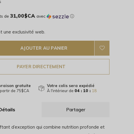
s
31,00$CA
ts de
avec
ⓘ
t une exclusivité web.
AJOUTER AU PANIER
PAYER DIRECTEMENT
vraison gratuite
Votre colis sera expédié
partir de 75$CA
À l'intérieur de
04 : 10 :
17
Détails
Partager
iftant d’exception qui combine nutrition profonde et