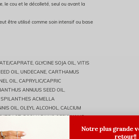
, le cou et le décolleté, seul ou avant la
ut être utilisé comme soin intensif ou base
E/CAPRATE, GLYCINE SOJA OIL, VITIS
 SEED OIL, UNDECANE, CARTHAMUS
EL OIL, CAPRYLIC/CAPRIC
LIANTHUS ANNUUS SEED OIL,
 SPILANTHES ACMELLA
IS OIL, OLEYL ALCOHOL, CALCIUM
EXTRACT, ROSMARINUS OFFICINALIS
 EXTRACT, UBIQUINONE, CI 77891,
Notre plus grande v
XIDE, TOCOPHEROL.
retour!!