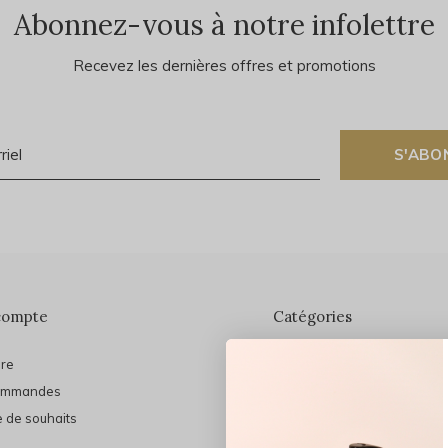
Abonnez-vous à notre infolettre
Recevez les dernières offres et promotions
S'ABO
compte
Catégories
ire
En vedette
ommandes
THE FINAL SHINE
e de souhaits
Marques
Cheveux