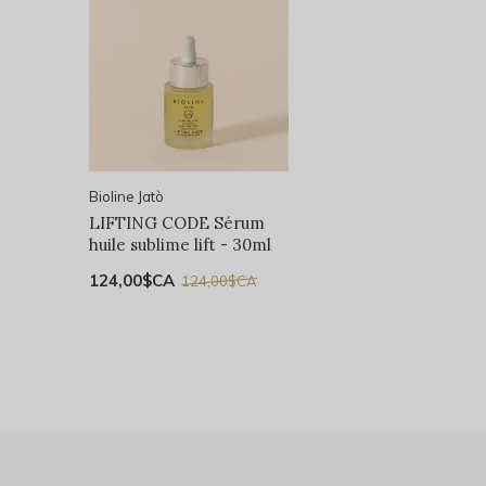
Bioline Jatò
LIFTING CODE Sérum
huile sublime lift - 30ml
124,00$CA
124,00$CA