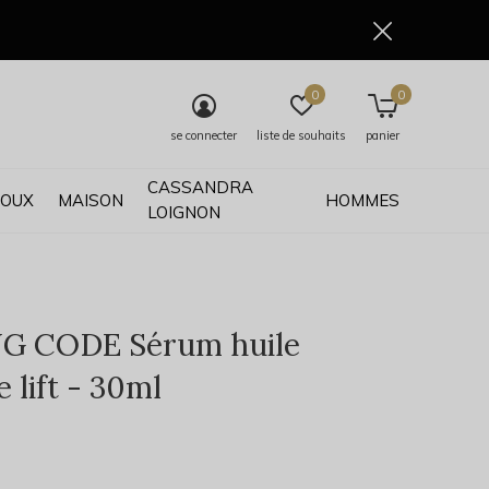
0
0
se connecter
liste de souhaits
panier
CASSANDRA
JOUX
MAISON
HOMMES
LOIGNON
NG CODE Sérum huile
 lift - 30ml
0)