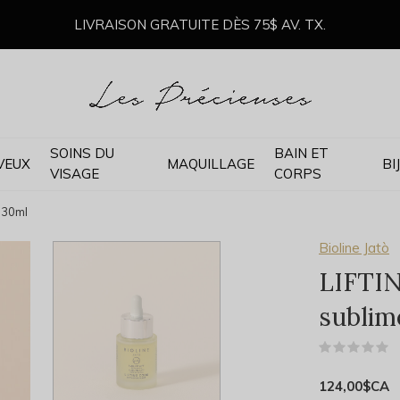
LIVRAISON GRATUITE DÈS 75$ AV. TX.
SOINS DU
BAIN ET
VEUX
MAQUILLAGE
BI
VISAGE
CORPS
- 30ml
Bioline Jatò
LIFTI
sublime
(
124,00$CA