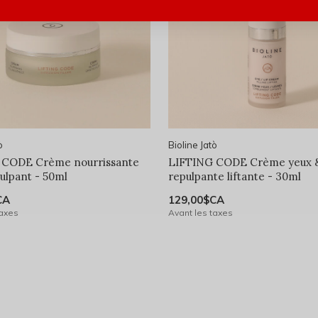
ò
Bioline Jatò
 CODE Crème nourrissante
LIFTING CODE Crème yeux &
pulpant - 50ml
repulpante liftante - 30ml
CA
129,00$CA
taxes
Avant les taxes