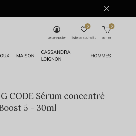
0
0
se connecter
liste de souhaits
panier
CASSANDRA
JOUX
MAISON
HOMMES
LOIGNON
NG CODE Sérum concentré
Boost 5 - 30ml
0)