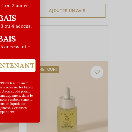
| 1 ou 2 acces.
AJOUTER UN AVIS
BAIS
| 3 ou 4 access.
BAIS
| 5 access. et +
INTENANT
DE RETOUR!
T du 6 au 12 août
 stocks sur les bijoux
s. Aucun code promo
utomatiquement dans le
 aucun remboursement.
joux en liquidation
gement. Certaines
appliquent.