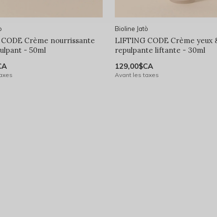
ò
Bioline Jatò
 CODE Crème nourrissante
LIFTING CODE Crème yeux &
pulpant - 50ml
repulpante liftante - 30ml
CA
129,00$CA
taxes
Avant les taxes