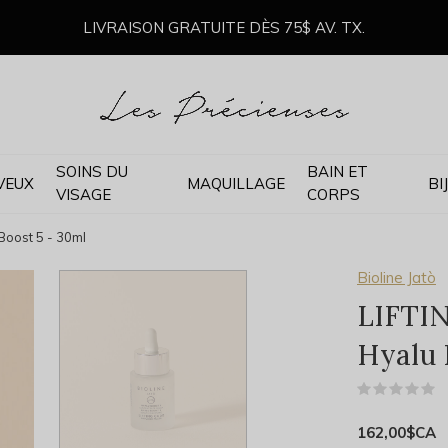
LIVRAISON GRATUITE DÈS 75$ AV. TX.
SOINS DU
BAIN ET
VEUX
MAQUILLAGE
BI
VISAGE
CORPS
Boost 5 - 30ml
Bioline Jatò
LIFTI
Hyalu 
(
162,00$CA