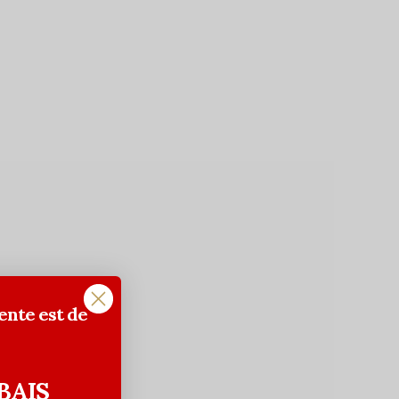
ente est de
BAIS