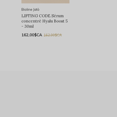
Bioline Jatò
LIFTING CODE Sérum
concentré Hyalu Boost 5
- 30ml
162,00$CA
162,00$CA