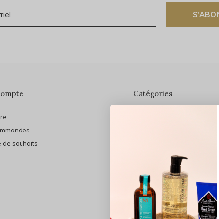
S'ABO
compte
Catégories
ire
En vedette
ommandes
THE FINAL SHINE
e de souhaits
Marques
Cheveux
Soins du visage
Maquillage
Bain et Corps
Bijoux