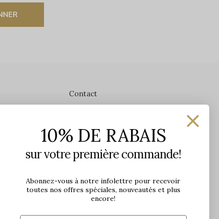
NNER
Contact
Les Précieuses
10% DE RABAIS
1650 avenue Jules-Verne, Local 103
G2G 2R1, Québec, Canada
sur votre première commande!
Heures d'ouverture en boutique
Lundi: 9h - 17h
Abonnez-vous à notre infolettre pour recevoir
toutes nos offres spéciales, nouveautés et plus
Mardi: 9h - 17h
encore!
Mercredi: 9h - 18h
Jeudi: 9h - 21h