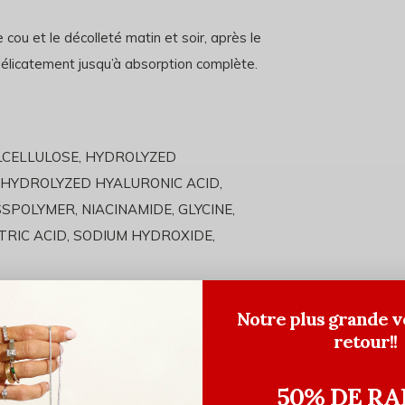
cou et le décolleté matin et soir, après le
élicatement jusqu’à absorption complète.
LCELLULOSE, HYDROLYZED
HYDROLYZED HYALURONIC ACID,
POLYMER, NIACINAMIDE, GLYCINE,
ITRIC ACID, SODIUM HYDROXIDE,
Notre plus grande v
retour!!
50% DE RA