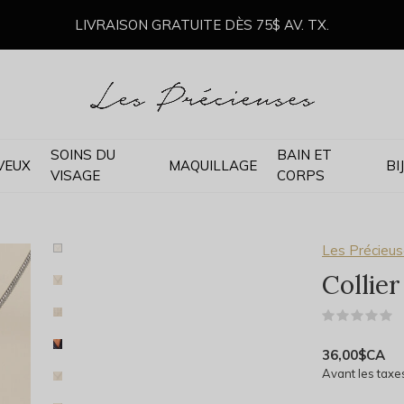
LIVRAISON GRATUITE DÈS 75$ AV. TX.
SOINS DU
BAIN ET
VEUX
MAQUILLAGE
BI
VISAGE
CORPS
Les Précieus
Collier
(
36,00$CA
Avant les taxe