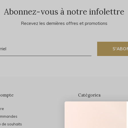
Abonnez-vous à notre infolettre
Recevez les dernières offres et promotions
S'ABO
compte
Catégories
ire
En vedette
ommandes
THE FINAL SHINE
e de souhaits
Marques