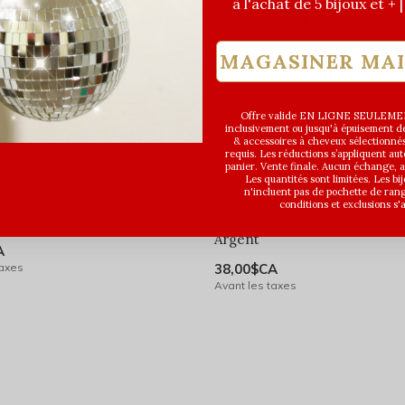
à l'achat de 5 bijoux et + 
MAGASINER MA
Offre valide EN LIGNE SEULEMEN
inclusivement ou jusqu'à épuisement des
& accessoires à cheveux sélectionné
requis. Les réductions s’appliquent a
panier. Vente finale. Aucun échange,
Les quantités sont limitées. Les bi
n'incluent pas de pochette de ran
uses Bijoux
Les Précieuses Bijoux
conditions et exclusions s'
pendentif Pamplona - Argent
Boucles d'oreilles huggies C
Argent
A
taxes
38,00$CA
Avant les taxes