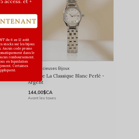
| 5 access. et +
INTENANT
T du 6 au 12 août
 stocks sur les bijoux
s. Aucun code promo
utomatiquement dans le
 aucun remboursement.
joux en liquidation
gement. Certaines
Les Précieuses Bijoux
appliquent.
omares -
Montre La Classique Blanc Perlé -
Argent
144,00$CA
Avant les taxes