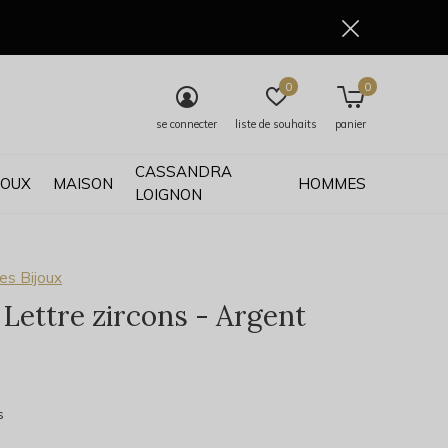
0
0
se connecter
liste de souhaits
panier
CASSANDRA
JOUX
MAISON
HOMMES
LOIGNON
es Bijoux
 Lettre zircons - Argent
0)
s