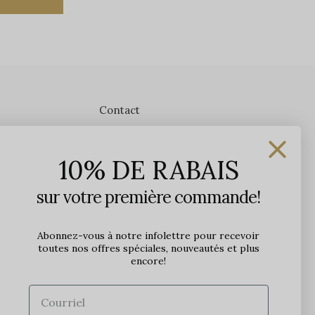
Contact
Les Précieuses
10% DE RABAIS
1650 avenue Jules-Verne, Local 103
G2G 2R1, Québec, Canada
sur votre première commande!
Heures d'ouverture en boutique
Lundi: 9h - 17h
Abonnez-vous à notre infolettre pour recevoir
toutes nos offres spéciales, nouveautés et plus
Mardi: 9h - 17h
encore!
Mercredi: 9h - 18h
Jeudi: 9h - 21h
Vendredi: 9h - 21h