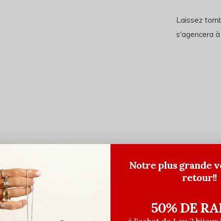
Laissez tomb
s'agencera à
Notre plus grande v
retour!!
50% DE RA