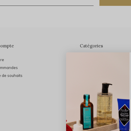
compte
Catégories
ire
En vedette
ommandes
THE FINAL SHINE
e de souhaits
Marques
Cheveux
Soins du visage
Maquillage
Bain et Corps
Bijoux