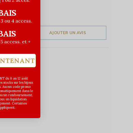
| 1 ou 2 acces.
BAIS
| 3 ou 4 access.
BAIS
AJOUTER UN AVIS
| 5 access. et +
INTENANT
T du 6 au 12 août
 stocks sur les bijoux
s. Aucun code promo
utomatiquement dans le
 aucun remboursement.
joux en liquidation
gement. Certaines
appliquent.