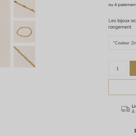
ou 4 paiemen
Les bijoux ac
rangement.
Li
À 