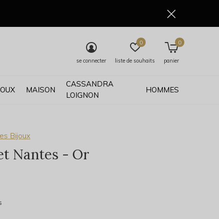
0
0
se connecter
liste de souhaits
panier
CASSANDRA
JOUX
MAISON
HOMMES
LOIGNON
es Bijoux
et Nantes - Or
0)
s