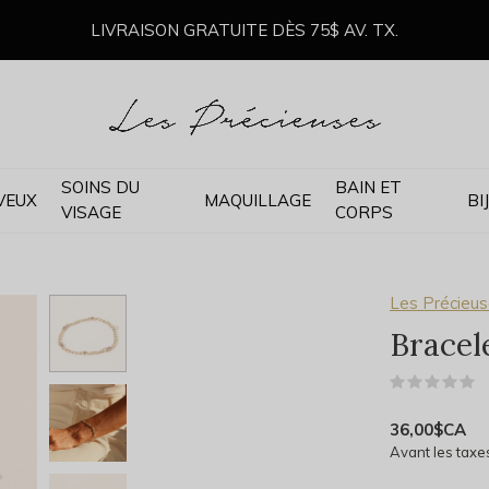
LIVRAISON GRATUITE DÈS 75$ AV. TX.
SOINS DU
BAIN ET
VEUX
MAQUILLAGE
BI
VISAGE
CORPS
Les Précieus
Bracel
(
36,00$CA
Avant les taxe