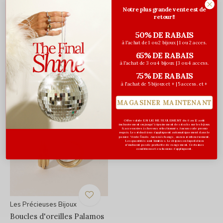
Notre plus grande vente est de
retour!!
Évaluations
50% DE RABAIS
à l'achat de 1 ou 2 bijoux | 1 ou 2 acces.
0
/ 5
65% DE RABAIS
à l'achat de 3 ou 4 bijoux | 3 ou 4 access.
75% DE RABAIS
à l'achat de 5 bijoux et + | 5 access. et +
Vous pourriez aussi aimer...
MAGASINER MAINTENANT
Offre valide EN LIGNE SEULEMENT du 6 au 12 août
inclusivement ou jusqu'à épuisement des stocks sur les bijoux
& accessoires à cheveux sélectionnés. Aucun code promo
requis. Les réductions s’appliquent automatiquement dans le
panier. Vente finale. Aucun échange, aucun remboursement.
Les quantités sont limitées. Les bijoux en liquidation
n'incluent pas de pochette de rangement. Certaines
conditions et exclusions s'appliquent.
Les Précieuses Bijoux
Boucles d'oreilles Palamos