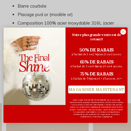
Barre courbée
Placage pvd or (modèle or)
Composition 100% acier inoxydable 316L (acier
chirurgical)
Notre plus grande vente est de
retour!!
Hypoallergénique
50% DE RABAIS
à l'achat de 1 ou 2 bijoux | 1 ou 2 acces.
65% DE RABAIS
Évaluations
à l'achat de 3 ou 4 bijoux | 3 ou 4 access.
75% DE RABAIS
0
/ 5
à l'achat de 5 bijoux et + | 5 access. et +
MAGASINER MAINTENANT
Vous pourriez aussi aimer...
Offre valide EN LIGNE SEULEMENT du 6 au 12 août
inclusivement ou jusqu'à épuisement des stocks sur les bijoux
& accessoires à cheveux sélectionnés. Aucun code promo
requis. Les réductions s’appliquent automatiquement dans le
NOUVEAU
NOUVEAU
panier. Vente finale. Aucun échange, aucun remboursement.
Les quantités sont limitées. Les bijoux en liquidation
n'incluent pas de pochette de rangement. Certaines
conditions et exclusions s'appliquent.