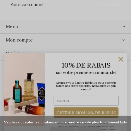
S'ABONNER
Menu
Mon compte
Catégories
10% DE RABAIS
Contact
sur votre première commande!
Abonnez-vous à notre infolettre pour recevoir
ÉCRIVEZ-NOUS
toutes nos offres spéciales, nouveautés et plus
encore!
OBTENIR MON 10% DE RABAIS
Veuillez accepter les cookies afin de rendre ce site plus fonctionnel Est-
*J'accepte de recevoir des communications par courriel de la
part de Les Précieuses. Le code promo pour le 10% de rabais
vous sera transmis par courriel une fois votre adresse courriel