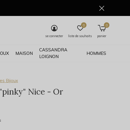
0
0
se connecter
liste de souhaits
panier
CASSANDRA
JOUX
MAISON
HOMMES
LOIGNON
es Bijoux
"pinky" Nice - Or
0)
s