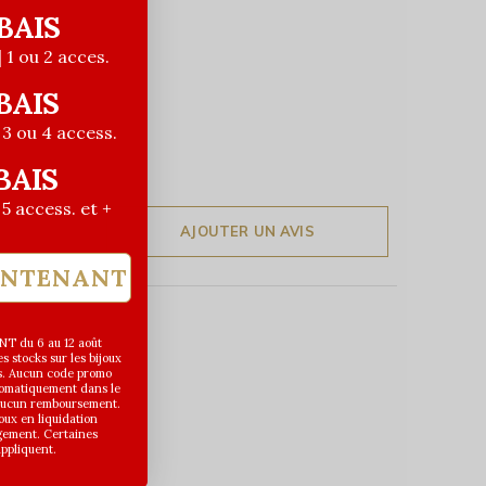
BAIS
| 1 ou 2 acces.
BAIS
| 3 ou 4 access.
BAIS
| 5 access. et +
AJOUTER UN AVIS
INTENANT
T du 6 au 12 août
 stocks sur les bijoux
s. Aucun code promo
utomatiquement dans le
 aucun remboursement.
joux en liquidation
gement. Certaines
appliquent.