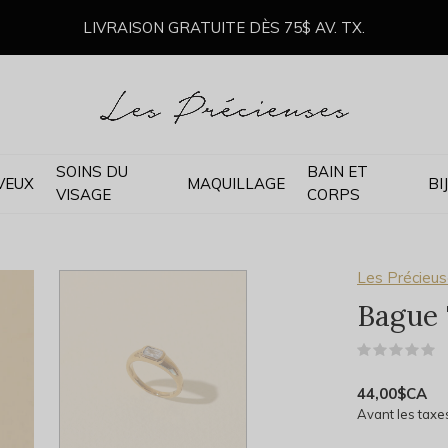
LIVRAISON GRATUITE DÈS 75$ AV. TX.
SOINS DU
BAIN ET
VEUX
MAQUILLAGE
BI
VISAGE
CORPS
Les Précieus
Bague 
(
44,00$CA
Avant les taxe