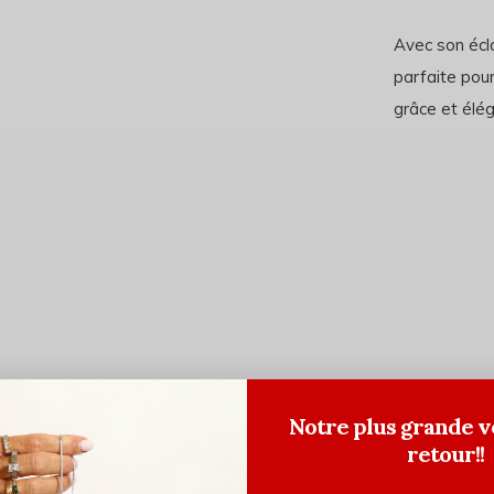
Avec son écla
parfaite pou
grâce et élé
Notre plus grande v
retour!!