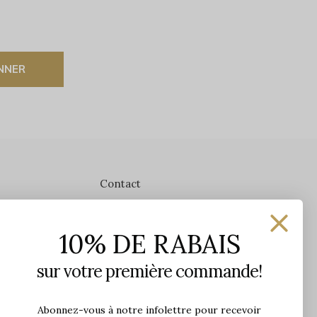
NNER
Contact
Les Précieuses
10% DE RABAIS
1650 avenue Jules-Verne, Local 103
G2G 2R1, Québec, Canada
sur votre première commande!
Heures d'ouverture en boutique
Lundi: 9h - 17h
Abonnez-vous à notre infolettre pour recevoir