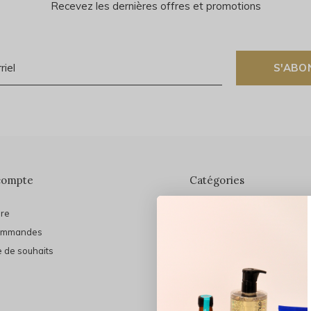
Recevez les dernières offres et promotions
S'ABO
compte
Catégories
ire
En vedette
ommandes
THE FINAL SHINE
e de souhaits
Marques
Cheveux
Soins du visage
Maquillage