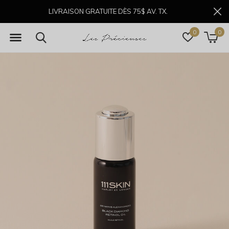
LIVRAISON GRATUITE DÈS 75$ AV. TX.
0
0