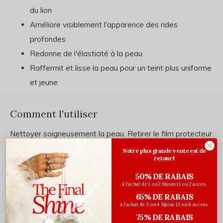
du lion
Améliore visiblement l'apparence des rides
profondes
Redonne de l'élasticité à la peau
Raffermit et lisse la peau pour un teint plus uniforme
et jeune
Comment l'utiliser
Nettoyer soigneusement la peau. Retirer le film protecteur
des deux côtés des patchs et appliquer chaque patch sur
Notre plus grande vente est de
retour!!
la zone concernée (voir image sur le paquet). Tapoter
50% DE RABAIS
délicatement pour bien les fixer, puis poursuivre votre
à l'achat de 1 ou 2 bijoux | 1 ou 2 acces.
routine de soins habituelle en veillant à ce qu'aucun produit
65% DE RABAIS
ne touche les patchs. Laisser agir pendant au moins deux
à l'achat de 3 ou 4 bijoux | 3 ou 4 access.
75% DE RABAIS
heures, ou idéalement toute la nuit. Retirer les patchs