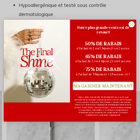
Hypoallergénique et testé sous contrôle
dermatologique
Végétalien & sans cruauté
Notre plus grande vente est de
retour!!
50% DE RABAIS
à l'achat de 1 ou 2 bijoux | 1 ou 2 acces.
Évaluations
65% DE RABAIS
0
/ 5
à l'achat de 3 ou 4 bijoux | 3 ou 4 access.
75% DE RABAIS
à l'achat de 5 bijoux et + | 5 access. et +
Vous pourriez aussi aimer...
MAGASINER MAINTENANT
Offre valide EN LIGNE SEULEMENT du 6 au 12 août
inclusivement ou jusqu'à épuisement des stocks sur les bijoux
& accessoires à cheveux sélectionnés. Aucun code promo
requis. Les réductions s’appliquent automatiquement dans le
panier. Vente finale. Aucun échange, aucun remboursement.
Les quantités sont limitées. Les bijoux en liquidation
n'incluent pas de pochette de rangement. Certaines
conditions et exclusions s'appliquent.