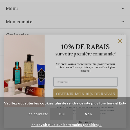
Menu
Mon compte
Catégories
10% DE RABAIS
Contact
sur votre première commande!
Abonnez-vous à notre infolettre pour recevoir
ÉCRIVEZ-NOUS
toutes nos offres spéciales, nouveautés et plus
encore!
OBTENIR MON 10% DE RABAIS
Veuillez accepter les cookies afin de rendre ce site plus fonctionnel Est-
*J'accepte de recevoir des communications par courriel de la
part de Les Précieuses. Le code promo pour le 10% de rabais
vous sera transmis par courriel une fois votre adresse courriel
ce correct?
Oui
Non
confirmée. Certaines exclusions s'appliquent.
© Copyright
2026
-
Les Précieuses
Non merci
En savoir plus sur les témoins (cookies) »