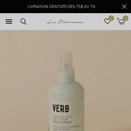
LIVRAISON GRATUITE DÈS 75$ AV. TX.
0
0