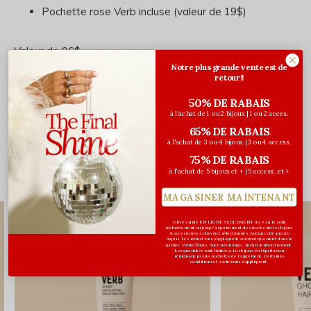
Pochette rose Verb incluse (valeur de 19$)
Valeur de 96$
Notre plus grande vente est de
retour!!
50% DE RABAIS
Évaluations
à l'achat de 1 ou 2 bijoux | 1 ou 2 acces.
65% DE RABAIS
0
/ 5
à l'achat de 3 ou 4 bijoux | 3 ou 4 access.
75% DE RABAIS
à l'achat de 5 bijoux et + | 5 access. et +
Vous pourriez aussi aimer...
MAGASINER MAINTENANT
Offre valide EN LIGNE SEULEMENT du 6 au 12 août
inclusivement ou jusqu'à épuisement des stocks sur les bijoux
& accessoires à cheveux sélectionnés. Aucun code promo
requis. Les réductions s’appliquent automatiquement dans le
panier. Vente finale. Aucun échange, aucun remboursement.
Les quantités sont limitées. Les bijoux en liquidation
n'incluent pas de pochette de rangement. Certaines
conditions et exclusions s'appliquent.