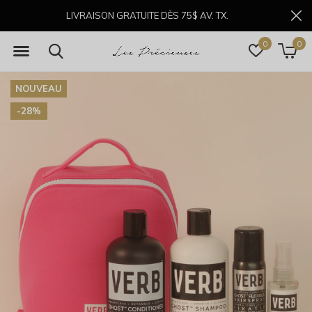
LIVRAISON GRATUITE DÈS 75$ AV. TX.
0
0
NOUVEAU
-28%