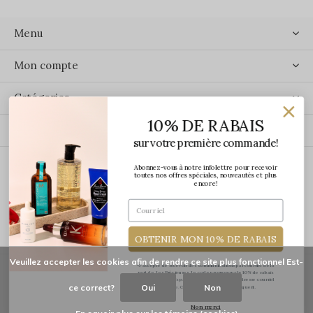
Menu
Mon compte
Catégories
10% DE RABAIS
Contact
sur votre première commande!
Abonnez-vous à notre infolettre pour recevoir
ÉCRIVEZ-NOUS
toutes nos offres spéciales, nouveautés et plus
encore!
OBTENIR MON 10% DE RABAIS
Veuillez accepter les cookies afin de rendre ce site plus fonctionnel Est-
*J'accepte de recevoir des communications par courriel de la
part de Les Précieuses. Le code promo pour le 10% de rabais
vous sera transmis par courriel une fois votre adresse courriel
ce correct?
Oui
Non
confirmée. Certaines exclusions s'appliquent.
© Copyright
2026
-
Les Précieuses
Non merci