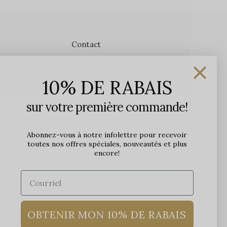
Contact
Les Précieuses
10% DE RABAIS
1650 avenue Jules-Verne, Local 103
G2G 2R1, Québec, Canada
sur votre première commande!
Heures d'ouverture en boutique
Lundi: 9h - 17h
Abonnez-vous à notre infolettre pour recevoir
toutes nos offres spéciales, nouveautés et plus
Mardi: 9h - 17h
encore!
Mercredi: 9h - 18h
Jeudi: 9h - 21h
Vendredi: 9h - 21h
Samedi: 9h à 17h
Dimanche: 10h à 17h
OBTENIR MON 10% DE RABAIS