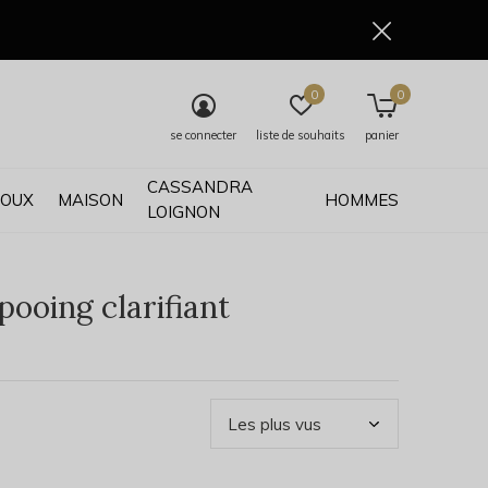
0
0
se connecter
liste de souhaits
panier
CASSANDRA
JOUX
MAISON
HOMMES
LOIGNON
ooing clarifiant