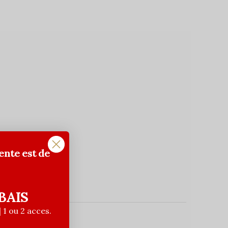
ente est de
BAIS
| 1 ou 2 acces.