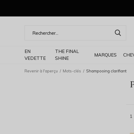
EN
THE FINAL
MARQUES
CHE
VEDETTE
SHINE
Revenir à l'aperçu
Mots-clés
Shampooing clarifiant
P
1