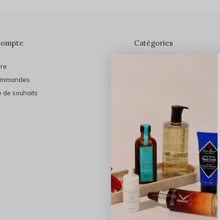
compte
Catégories
ire
En vedette
ommandes
THE FINAL SHINE
e de souhaits
Marques
Cheveux
Soins du visage
Maquillage
Bain et Corps
Bijoux