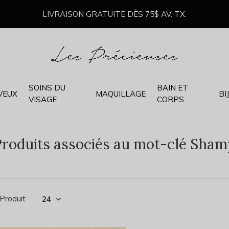
LIVRAISON GRATUITE DÈS 75$ AV. TX.
SOINS DU
BAIN ET
VEUX
MAQUILLAGE
BI
VISAGE
CORPS
roduits associés au mot-clé Shamp
 Produit