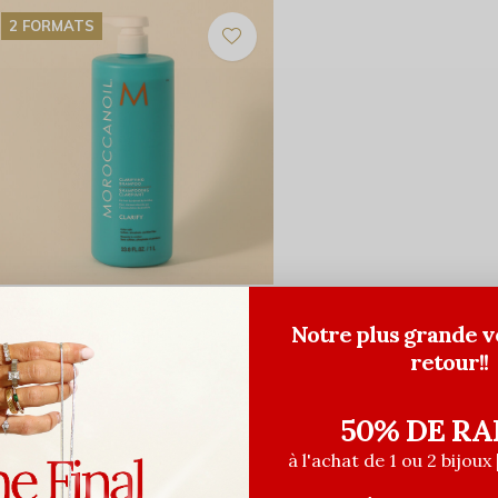
2 FORMATS
roccanoil
Notre plus grande v
hampoing Clarifiant
retour!!
8,00$CA
104,00$CA
ant les taxes
50% DE RA
à l'achat de 1 ou 2 bijoux 