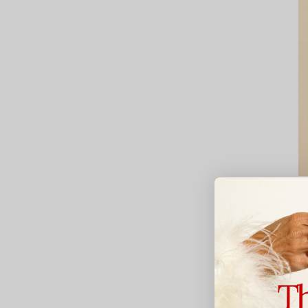
Mo
S
7
Av