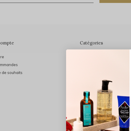
compte
Catégories
ire
En vedette
ommandes
THE FINAL SHINE
e de souhaits
Marques
Cheveux
Soins du visage
Maquillage
Bain et Corps
Bijoux