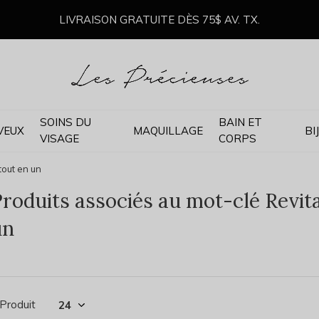
LIVRAISON GRATUITE DÈS 75$ AV. TX.
SOINS DU
BAIN ET
VEUX
MAQUILLAGE
BI
VISAGE
CORPS
tout en un
roduits associés au mot-clé Revita
un
 Produit