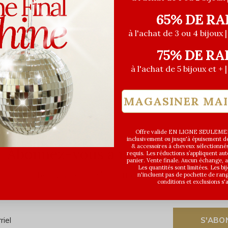
65% DE RA
à l'achat de 3 ou 4 bijoux 
Vu de 1 à 1 prod
75% DE RA
à l'achat de 5 bijoux et + 
MAGASINER MA
Offre valide EN LIGNE SEULEMEN
inclusivement ou jusqu'à épuisement des
& accessoires à cheveux sélectionné
Abonnez-vous à notre infolettre
requis. Les réductions s’appliquent a
panier. Vente finale. Aucun échange,
Les quantités sont limitées. Les bi
Recevez les dernières offres et promotions
n'incluent pas de pochette de ran
conditions et exclusions s'
S'ABO