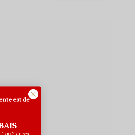
ente est de
BAIS
| 1 ou 2 acces.