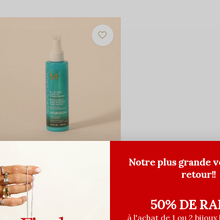
roccanoil
Notre plus grande v
evitalisant sans rinçage tout en un
retour!!
 160ml
0,00$CA
50% DE RA
ant les taxes
à l'achat de 1 ou 2 bijoux 