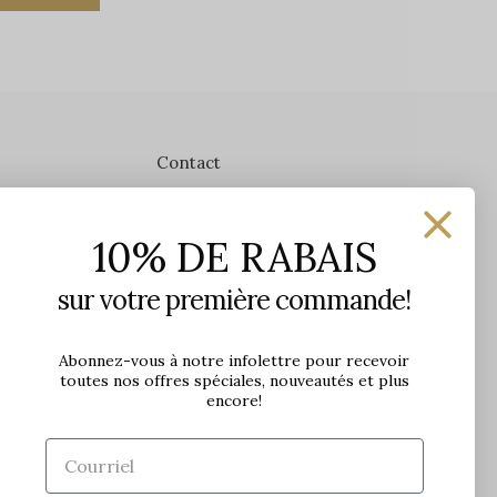
Contact
Les Précieuses
10% DE RABAIS
1650 avenue Jules-Verne, Local 103
G2G 2R1, Québec, Canada
sur votre première commande!
Heures d'ouverture en boutique
Lundi: 9h - 17h
Abonnez-vous à notre infolettre pour recevoir
toutes nos offres spéciales, nouveautés et plus
Mardi: 9h - 17h
encore!
Mercredi: 9h - 18h
Jeudi: 9h - 21h
Vendredi: 9h - 21h
Samedi: 9h à 17h