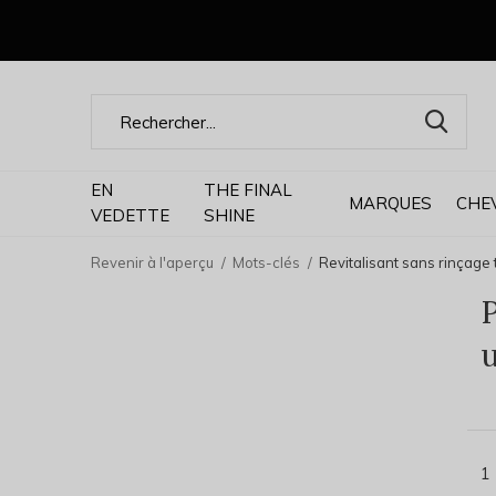
EN
THE FINAL
MARQUES
CHE
VEDETTE
SHINE
Revenir à l'aperçu
Mots-clés
Revitalisant sans rinçage 
P
1