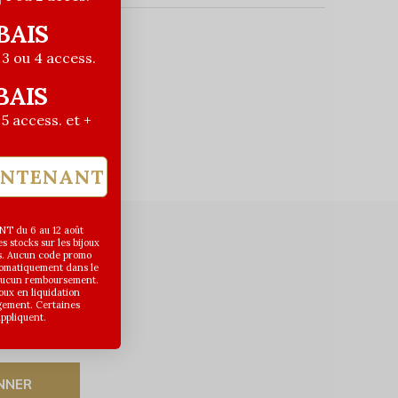
BAIS
| 3 ou 4 access.
uits
BAIS
| 5 access. et +
INTENANT
T du 6 au 12 août
 stocks sur les bijoux
s. Aucun code promo
utomatiquement dans le
 aucun remboursement.
joux en liquidation
gement. Certaines
appliquent.
NNER