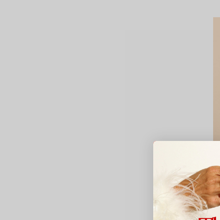
Mo
R
-
4
Av