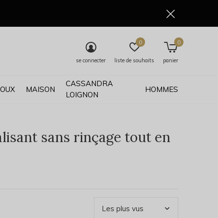
0
0
se connecter
liste de souhaits
panier
CASSANDRA
JOUX
MAISON
HOMMES
LOIGNON
lisant sans rinçage tout en