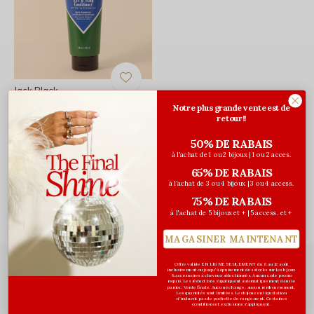
Jack Black
Après-shampooing
Notre plus grande vente est de
retour!!
revitalisant et nourrissant
- 295ml
50% DE RABAIS
33,00$CA
à l'achat de 1 ou 2 bijoux | 1 ou 2 acces.
Avant les taxes
65% DE RABAIS
à l'achat de 3 ou 4 bijoux | 3 ou 4 access.
Vu de 1 à 1 produits
75% DE RABAIS
à l'achat de 5 bijoux et + | 5 access. et +
MAGASINER MAINTENANT
Offre valide EN LIGNE SEULEMENT du 6 au 12 août
inclusivement ou jusqu'à épuisement des stocks sur les bijoux
& accessoires à cheveux sélectionnés. Aucun code promo
requis. Les réductions s’appliquent automatiquement dans le
panier. Vente finale. Aucun échange, aucun remboursement.
Les quantités sont limitées. Les bijoux en liquidation
Abonnez-vous à notre infolettre
n'incluent pas de pochette de rangement. Certaines
conditions et exclusions s'appliquent.