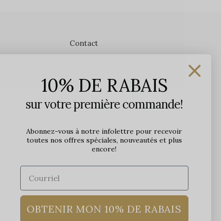
Contact
Les Précieuses
10% DE RABAIS
1650 avenue Jules-Verne, Local 103
G2G 2R1, Québec, Canada
sur votre première commande!
Heures d'ouverture en boutique
Lundi: 9h - 17h
Abonnez-vous à notre infolettre pour recevoir
toutes nos offres spéciales, nouveautés et plus
Mardi: 9h - 17h
encore!
Mercredi: 9h - 18h
Jeudi: 9h - 21h
Vendredi: 9h - 21h
Samedi: 9h à 17h
Dimanche: 10h à 17h
OBTENIR MON 10% DE RABAIS