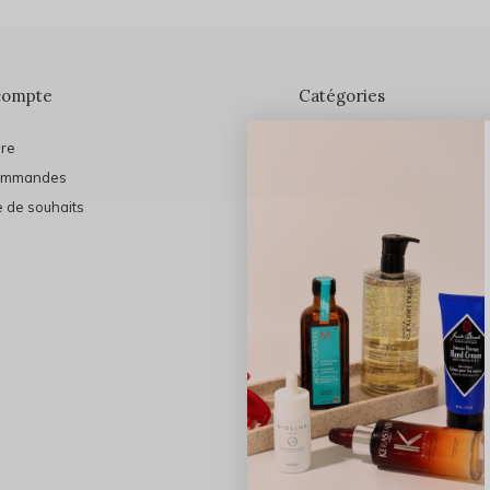
compte
Catégories
ire
En vedette
ommandes
THE FINAL SHINE
e de souhaits
Marques
Cheveux
Soins du visage
Maquillage
Bain et Corps
Bijoux