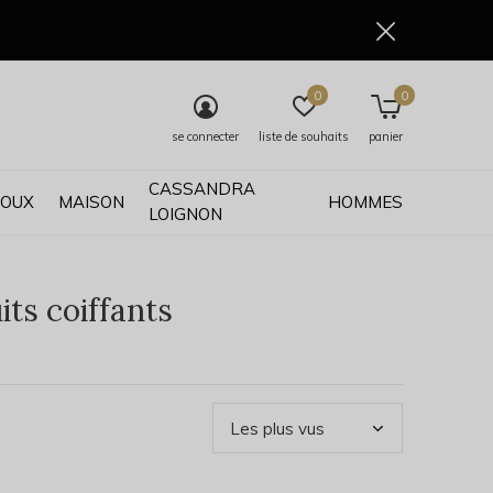
0
0
se connecter
liste de souhaits
panier
CASSANDRA
JOUX
MAISON
HOMMES
LOIGNON
ts coiffants