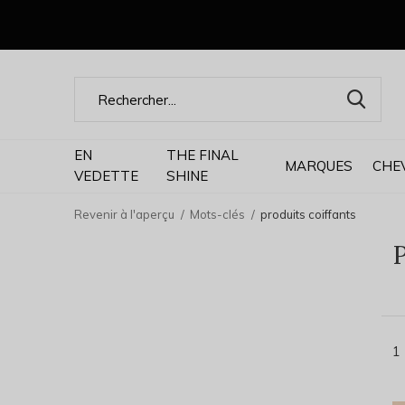
EN
THE FINAL
MARQUES
CHE
VEDETTE
SHINE
Revenir à l'aperçu
Mots-clés
produits coiffants
P
1