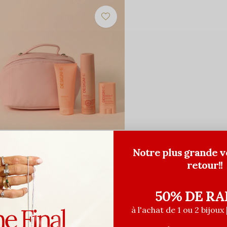
ESIGNME Hair
Notre plus grande v
nsemble de voyage Hold.Me
retour!!
5,50$CA
65,00$CA
ant les taxes
50% DE RA
à l'achat de 1 ou 2 bijoux 