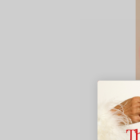
D
E
4
Av