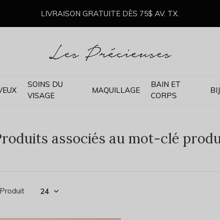
LIVRAISON GRATUITE DÈS 75$ AV. TX.
SOINS DU
BAIN ET
VEUX
MAQUILLAGE
BI
VISAGE
CORPS
roduits associés au mot-clé produi
 Produit