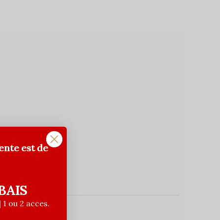
ente est de
BAIS
| 1 ou 2 acces.