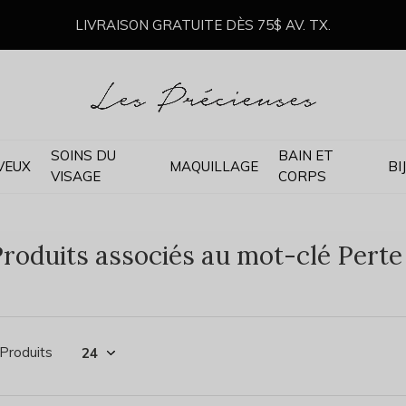
LIVRAISON GRATUITE DÈS 75$ AV. TX.
SOINS DU
BAIN ET
VEUX
MAQUILLAGE
BI
VISAGE
CORPS
roduits associés au mot-clé Pert
 Produits