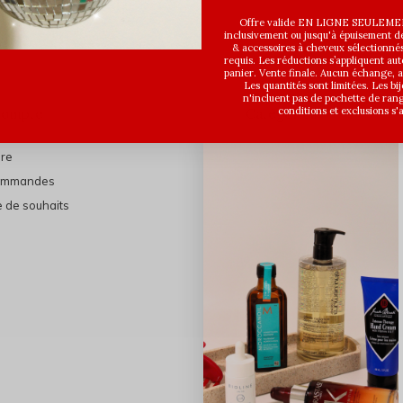
Offre valide EN LIGNE SEULEMEN
inclusivement ou jusqu'à épuisement des
& accessoires à cheveux sélectionné
requis. Les réductions s’appliquent a
panier. Vente finale. Aucun échange,
Les quantités sont limitées. Les bi
n'incluent pas de pochette de ran
conditions et exclusions s'
compte
Catégories
ire
En vedette
ommandes
THE FINAL SHINE
e de souhaits
Marques
Cheveux
Soins du visage
Maquillage
Bain et Corps
Bijoux