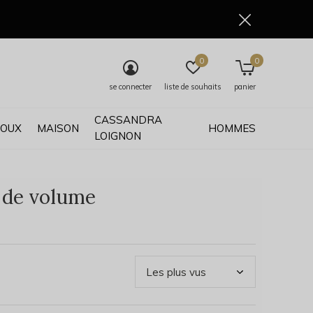
0
0
se connecter
liste de souhaits
panier
CASSANDRA
JOUX
MAISON
HOMMES
LOIGNON
e de volume