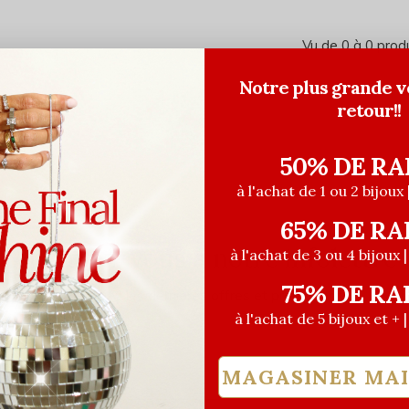
Vu de 0 à 0 prod
Notre plus grande v
retour!!
50% DE RA
à l'achat de 1 ou 2 bijoux 
65% DE RA
Abonnez-vous à notre infolettre
à l'achat de 3 ou 4 bijoux 
75% DE RA
Recevez les dernières offres et promotions
à l'achat de 5 bijoux et + 
MAGASINER MA
S'ABO