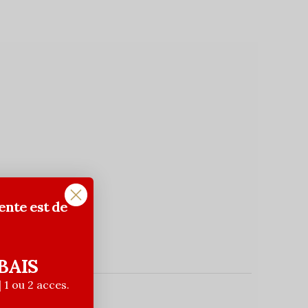
ente est de
BAIS
| 1 ou 2 acces.