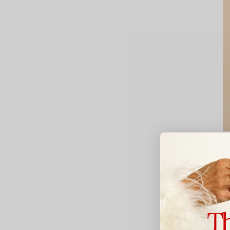
Mo
P
3
Av