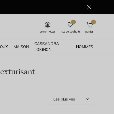
0
0
se connecter
liste de souhaits
panier
CASSANDRA
JOUX
MAISON
HOMMES
LOIGNON
texturisant