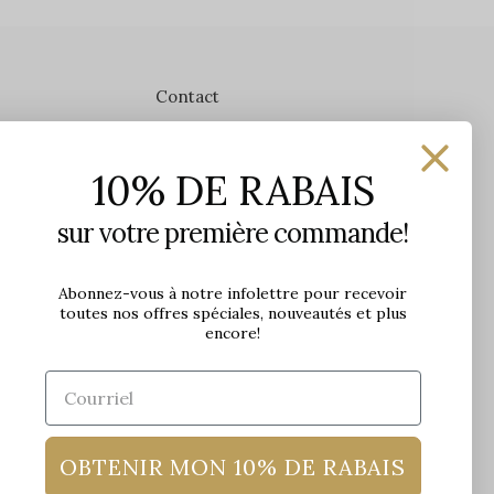
Contact
Les Précieuses
10% DE RABAIS
1650 avenue Jules-Verne, Local 103
G2G 2R1, Québec, Canada
sur votre première commande!
Heures d'ouverture en boutique
Lundi: 9h - 17h
Abonnez-vous à notre infolettre pour recevoir
toutes nos offres spéciales, nouveautés et plus
Mardi: 9h - 17h
encore!
Mercredi: 9h - 18h
Jeudi: 9h - 21h
Vendredi: 9h - 21h
Samedi: 9h à 17h
Dimanche: 10h à 17h
OBTENIR MON 10% DE RABAIS