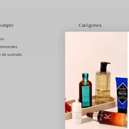
compte
Catégories
ire
En vedette
ommandes
THE FINAL SHINE
e de souhaits
Marques
Cheveux
Soins du visage
Maquillage
Bain et Corps
Bijoux