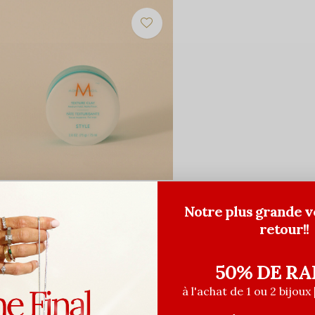
roccanoil
Notre plus grande v
âte Texturisante - 75ml
retour!!
8,00$CA
ant les taxes
50% DE RA
à l'achat de 1 ou 2 bijoux 