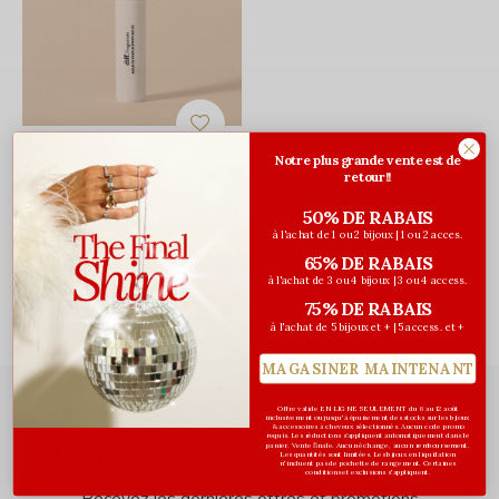
Diff Fragrances
Notre plus grande vente est de
Parfum à bille Golden Hour
retour!!
- 10ml
50% DE RABAIS
40,00$CA
à l'achat de 1 ou 2 bijoux | 1 ou 2 acces.
Avant les taxes
65% DE RABAIS
à l'achat de 3 ou 4 bijoux | 3 ou 4 access.
Vu de 1 à 1 produits
75% DE RABAIS
à l'achat de 5 bijoux et + | 5 access. et +
MAGASINER MAINTENANT
Offre valide EN LIGNE SEULEMENT du 6 au 12 août
inclusivement ou jusqu'à épuisement des stocks sur les bijoux
& accessoires à cheveux sélectionnés. Aucun code promo
requis. Les réductions s’appliquent automatiquement dans le
Abonnez-vous à notre infolettre
panier. Vente finale. Aucun échange, aucun remboursement.
Les quantités sont limitées. Les bijoux en liquidation
n'incluent pas de pochette de rangement. Certaines
conditions et exclusions s'appliquent.
Recevez les dernières offres et promotions