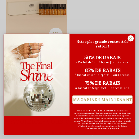
Diff Fragrances
Notre plus grande vente est de
retour!!
Ensemble découverte Diff
40,00$CA
50% DE RABAIS
Avant les taxes
à l'achat de 1 ou 2 bijoux | 1 ou 2 acces.
65% DE RABAIS
à l'achat de 3 ou 4 bijoux | 3 ou 4 access.
Vu de 1 à 1 produits
75% DE RABAIS
à l'achat de 5 bijoux et + | 5 access. et +
MAGASINER MAINTENANT
Offre valide EN LIGNE SEULEMENT du 6 au 12 août
inclusivement ou jusqu'à épuisement des stocks sur les bijoux
& accessoires à cheveux sélectionnés. Aucun code promo
Abonnez-vous à notre infolettre
requis. Les réductions s’appliquent automatiquement dans le
panier. Vente finale. Aucun échange, aucun remboursement.
Les quantités sont limitées. Les bijoux en liquidation
n'incluent pas de pochette de rangement. Certaines
conditions et exclusions s'appliquent.
Recevez les dernières offres et promotions