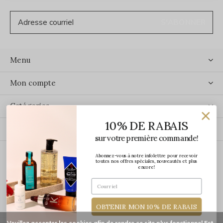
S'ABONNER
Menu
Mon compte
Catégories
10% DE RABAIS
Contact
sur votre première commande!
Abonnez-vous à notre infolettre pour recevoir
ÉCRIVEZ-NOUS
toutes nos offres spéciales, nouveautés et plus
encore!
OBTENIR MON 10% DE RABAIS
Veuillez accepter les cookies afin de rendre ce site plus fonctionnel Est-