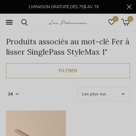
LIVRAISON GRATUITE DÈS 75$ AV. TX.
0
0
Produits associés au mot-clé Fer à
lisser SinglePass StyleMax 1"
FILTRER