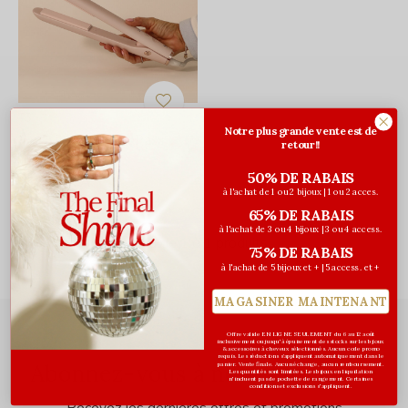
T3
Notre plus grande vente est de
Fer à lisser SinglePass
retour!!
StyleMax 1"
50% DE RABAIS
249,99$CA
à l'achat de 1 ou 2 bijoux | 1 ou 2 acces.
Avant les taxes
65% DE RABAIS
à l'achat de 3 ou 4 bijoux | 3 ou 4 access.
Vu de 1 à 1 produits
75% DE RABAIS
à l'achat de 5 bijoux et + | 5 access. et +
MAGASINER MAINTENANT
Offre valide EN LIGNE SEULEMENT du 6 au 12 août
inclusivement ou jusqu'à épuisement des stocks sur les bijoux
& accessoires à cheveux sélectionnés. Aucun code promo
requis. Les réductions s’appliquent automatiquement dans le
Abonnez-vous à notre infolettre
panier. Vente finale. Aucun échange, aucun remboursement.
Les quantités sont limitées. Les bijoux en liquidation
n'incluent pas de pochette de rangement. Certaines
conditions et exclusions s'appliquent.
Recevez les dernières offres et promotions