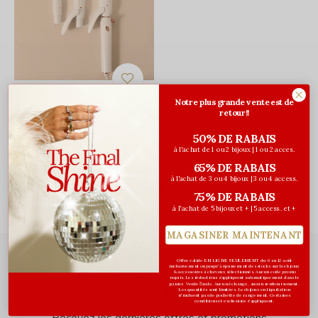
T3
Notre plus grande vente est de
Fer à friser Switch kit
retour!!
Wave Trio
50% DE RABAIS
499,99$CA
à l'achat de 1 ou 2 bijoux | 1 ou 2 acces.
Avant les taxes
65% DE RABAIS
à l'achat de 3 ou 4 bijoux | 3 ou 4 access.
Vu de 1 à 1 produits
75% DE RABAIS
à l'achat de 5 bijoux et + | 5 access. et +
MAGASINER MAINTENANT
Offre valide EN LIGNE SEULEMENT du 6 au 12 août
inclusivement ou jusqu'à épuisement des stocks sur les bijoux
& accessoires à cheveux sélectionnés. Aucun code promo
requis. Les réductions s’appliquent automatiquement dans le
Abonnez-vous à notre infolettre
panier. Vente finale. Aucun échange, aucun remboursement.
Les quantités sont limitées. Les bijoux en liquidation
n'incluent pas de pochette de rangement. Certaines
conditions et exclusions s'appliquent.
Recevez les dernières offres et promotions