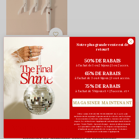
T3
Notre plus grande vente est de
Fer à friser Switch kit
retour!!
Classic Trio
50% DE RABAIS
499,99$CA
à l'achat de 1 ou 2 bijoux | 1 ou 2 acces.
Avant les taxes
65% DE RABAIS
à l'achat de 3 ou 4 bijoux | 3 ou 4 access.
Vu de 1 à 1 produits
75% DE RABAIS
à l'achat de 5 bijoux et + | 5 access. et +
MAGASINER MAINTENANT
Offre valide EN LIGNE SEULEMENT du 6 au 12 août
inclusivement ou jusqu'à épuisement des stocks sur les bijoux
& accessoires à cheveux sélectionnés. Aucun code promo
requis. Les réductions s’appliquent automatiquement dans le
Abonnez-vous à notre infolettre
panier. Vente finale. Aucun échange, aucun remboursement.
Les quantités sont limitées. Les bijoux en liquidation
n'incluent pas de pochette de rangement. Certaines
conditions et exclusions s'appliquent.
Recevez les dernières offres et promotions