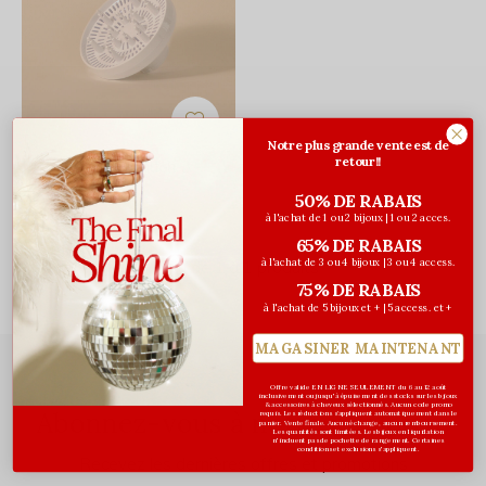
T3
Notre plus grande vente est de
retour!!
Diffuseur SoftTouch 3
45,00$CA
50% DE RABAIS
Avant les taxes
à l'achat de 1 ou 2 bijoux | 1 ou 2 acces.
65% DE RABAIS
à l'achat de 3 ou 4 bijoux | 3 ou 4 access.
Vu de 1 à 1 produits
75% DE RABAIS
à l'achat de 5 bijoux et + | 5 access. et +
MAGASINER MAINTENANT
Offre valide EN LIGNE SEULEMENT du 6 au 12 août
inclusivement ou jusqu'à épuisement des stocks sur les bijoux
& accessoires à cheveux sélectionnés. Aucun code promo
Abonnez-vous à notre infolettre
requis. Les réductions s’appliquent automatiquement dans le
panier. Vente finale. Aucun échange, aucun remboursement.
Les quantités sont limitées. Les bijoux en liquidation
n'incluent pas de pochette de rangement. Certaines
conditions et exclusions s'appliquent.
Recevez les dernières offres et promotions