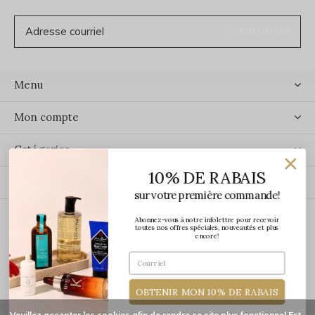
S'ABONNER
Menu
Mon compte
Catégories
10% DE RABAIS
Contact
sur votre première commande!
Abonnez-vous à notre infolettre pour recevoir
ÉCRIVEZ-NOUS
toutes nos offres spéciales, nouveautés et plus
encore!
OBTENIR MON 10% DE RABAIS
Veuillez accepter les cookies afin de rendre ce site plus fonctionnel Est-