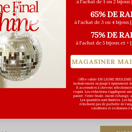
à l'achat de 1 ou 2 bijoux 
65% DE RA
à l'achat de 3 ou 4 bijoux 
Vu de 1 à 1 prod
75% DE RA
à l'achat de 5 bijoux et + 
MAGASINER MA
Offre valide EN LIGNE SEULEMEN
inclusivement ou jusqu'à épuisement des
& accessoires à cheveux sélectionné
requis. Les réductions s’appliquent a
Abonnez-vous à notre infolettre
panier. Vente finale. Aucun échange,
Les quantités sont limitées. Les bi
n'incluent pas de pochette de ran
Recevez les dernières offres et promotions
conditions et exclusions s'