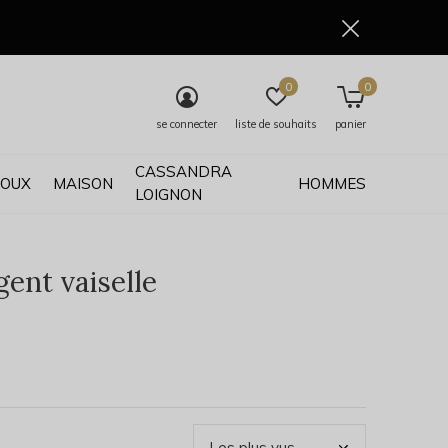
0
0
se connecter
liste de souhaits
panier
CASSANDRA
JOUX
MAISON
HOMMES
LOIGNON
ent vaiselle