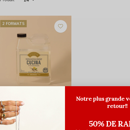
2 FORMATS
Notre plus grande v
UCINA
retour!!
étersif à vaisselle concentré Fleur
 sel & citron d'Amalfi
6,00$CA
20,00$CA
50% DE RA
ant les taxes