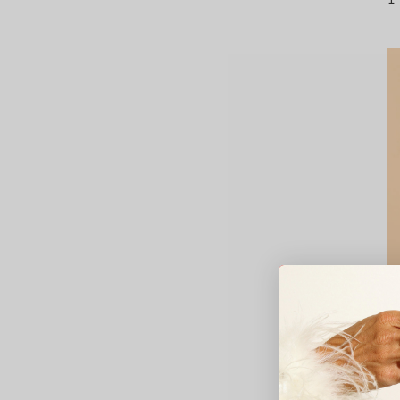
C
D
de
1
Av