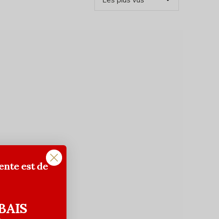
ente est de
BAIS