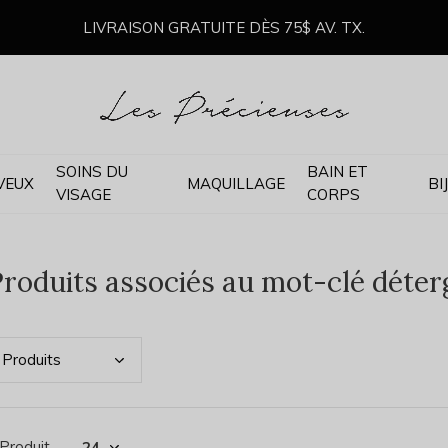
LIVRAISON GRATUITE DÈS 75$ AV. TX.
SOINS DU
BAIN ET
VEUX
MAQUILLAGE
BI
VISAGE
CORPS
roduits associés au mot-clé déterg
Prod
uits
 Produit