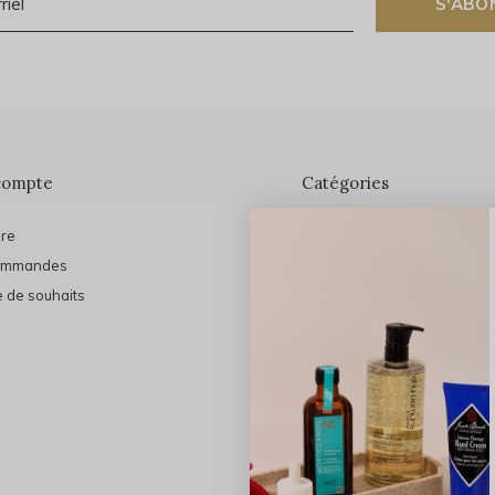
S'ABO
compte
Catégories
ire
En vedette
ommandes
THE FINAL SHINE
e de souhaits
Marques
Cheveux
Soins du visage
Maquillage
Bain et Corps
Bijoux