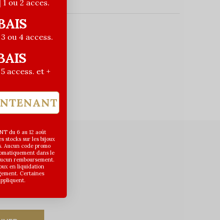
| 1 ou 2 acces.
BAIS
| 3 ou 4 access.
uits
BAIS
| 5 access. et +
INTENANT
T du 6 au 12 août
 stocks sur les bijoux
s. Aucun code promo
utomatiquement dans le
 aucun remboursement.
joux en liquidation
gement. Certaines
appliquent.