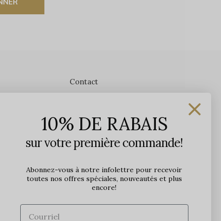
NNER
Contact
Les Précieuses
10% DE RABAIS
1650 avenue Jules-Verne, Local 103
G2G 2R1, Québec, Canada
sur votre première commande!
Heures d'ouverture en boutique
Lundi: 9h - 17h
Abonnez-vous à notre infolettre pour recevoir
toutes nos offres spéciales, nouveautés et plus
Mardi: 9h - 17h
encore!
Mercredi: 9h - 18h
Jeudi: 9h - 21h
Vendredi: 9h - 21h