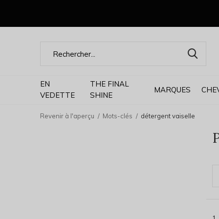
EN
THE FINAL
MARQUES
CHE
VEDETTE
SHINE
Revenir à l'aperçu
Mots-clés
détergent vaiselle
P
1