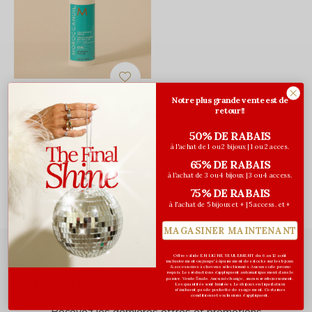
Moroccanoil
Notre plus grande vente est de
Crème Modelage des
retour!!
Boucles
50% DE RABAIS
48,00$CA
à l'achat de 1 ou 2 bijoux | 1 ou 2 acces.
Avant les taxes
65% DE RABAIS
à l'achat de 3 ou 4 bijoux | 3 ou 4 access.
Vu de 1 à 1 produits
75% DE RABAIS
à l'achat de 5 bijoux et + | 5 access. et +
MAGASINER MAINTENANT
Offre valide EN LIGNE SEULEMENT du 6 au 12 août
inclusivement ou jusqu'à épuisement des stocks sur les bijoux
& accessoires à cheveux sélectionnés. Aucun code promo
requis. Les réductions s’appliquent automatiquement dans le
Abonnez-vous à notre infolettre
panier. Vente finale. Aucun échange, aucun remboursement.
Les quantités sont limitées. Les bijoux en liquidation
n'incluent pas de pochette de rangement. Certaines
conditions et exclusions s'appliquent.
Recevez les dernières offres et promotions