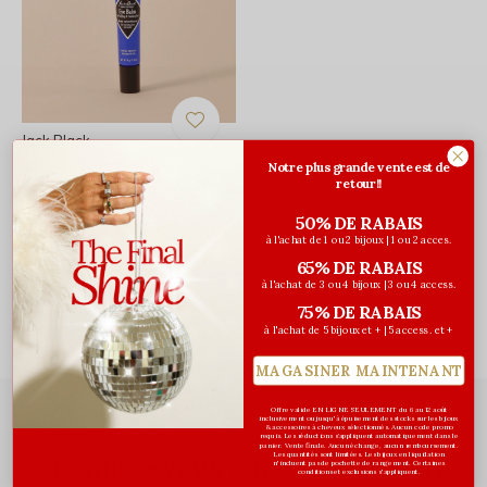
Jack Black
Baume contour des yeux
Notre plus grande vente est de
retour!!
gel rafraîchissant anti-
poche - 16g
50% DE RABAIS
33,00$CA
à l'achat de 1 ou 2 bijoux | 1 ou 2 acces.
Avant les taxes
65% DE RABAIS
à l'achat de 3 ou 4 bijoux | 3 ou 4 access.
Vu de 1 à 1 produits
75% DE RABAIS
à l'achat de 5 bijoux et + | 5 access. et +
MAGASINER MAINTENANT
Offre valide EN LIGNE SEULEMENT du 6 au 12 août
inclusivement ou jusqu'à épuisement des stocks sur les bijoux
& accessoires à cheveux sélectionnés. Aucun code promo
requis. Les réductions s’appliquent automatiquement dans le
panier. Vente finale. Aucun échange, aucun remboursement.
Les quantités sont limitées. Les bijoux en liquidation
Abonnez-vous à notre infolettre
n'incluent pas de pochette de rangement. Certaines
conditions et exclusions s'appliquent.