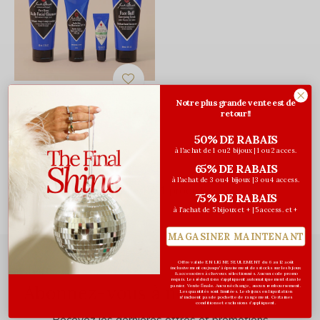
Jack Black
Notre plus grande vente est de
Coffret Skin Saviors -
retour!!
Format voyage
50% DE RABAIS
60,00$CA
81,00$CA
à l'achat de 1 ou 2 bijoux | 1 ou 2 acces.
Avant les taxes
65% DE RABAIS
à l'achat de 3 ou 4 bijoux | 3 ou 4 access.
Vu de 1 à 1 produits
75% DE RABAIS
à l'achat de 5 bijoux et + | 5 access. et +
MAGASINER MAINTENANT
Offre valide EN LIGNE SEULEMENT du 6 au 12 août
inclusivement ou jusqu'à épuisement des stocks sur les bijoux
& accessoires à cheveux sélectionnés. Aucun code promo
requis. Les réductions s’appliquent automatiquement dans le
Abonnez-vous à notre infolettre
panier. Vente finale. Aucun échange, aucun remboursement.
Les quantités sont limitées. Les bijoux en liquidation
n'incluent pas de pochette de rangement. Certaines
conditions et exclusions s'appliquent.
Recevez les dernières offres et promotions