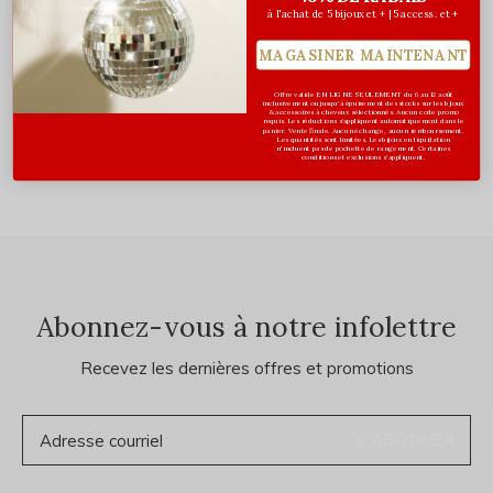
à l'achat de 5 bijoux et + | 5 access. et +
Les Précieuses
Ensemble de 4 pinces
MAGASINER MAINTENANT
alligator - Tan
9,00$CA
Offre valide EN LIGNE SEULEMENT du 6 au 12 août
inclusivement ou jusqu'à épuisement des stocks sur les bijoux
Avant les taxes
& accessoires à cheveux sélectionnés. Aucun code promo
requis. Les réductions s’appliquent automatiquement dans le
panier. Vente finale. Aucun échange, aucun remboursement.
Les quantités sont limitées. Les bijoux en liquidation
n'incluent pas de pochette de rangement. Certaines
conditions et exclusions s'appliquent.
Vu de 3 à 3 produits
Abonnez-vous à notre infolettre
Recevez les dernières offres et promotions
S'ABONNER