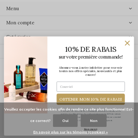
Menu
Mon compte
Catégories
10% DE RABAIS
Contact
sur votre première commande!
Abonnez-vous à notre infolettre pour recevoir
ÉCRIVEZ-NOUS
toutes nos offres spéciales, nouveautés et plus
encore!
OBTENIR MON 10% DE RABAIS
Veuillez accepter les cookies afin de rendre ce site plus fonctionnel Est-
*J'accepte de recevoir des communications par courriel de la
part de Les Précieuses. Le code promo pour le 10% de rabais
vous sera transmis par courriel une fois votre adresse courriel
ce correct?
Oui
Non
confirmée. Certaines exclusions s'appliquent.
© Copyright
2026
-
Les Précieuses
Non merci
En savoir plus sur les témoins (cookies) »