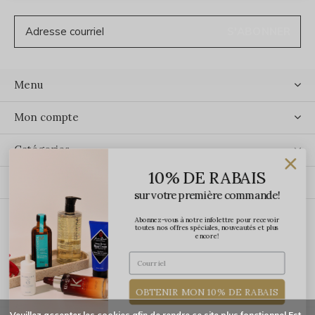
S'ABONNER
Menu
Mon compte
Catégories
10% DE RABAIS
Contact
sur votre première commande!
Abonnez-vous à notre infolettre pour recevoir
ÉCRIVEZ-NOUS
toutes nos offres spéciales, nouveautés et plus
encore!
OBTENIR MON 10% DE RABAIS
Veuillez accepter les cookies afin de rendre ce site plus fonctionnel Est-