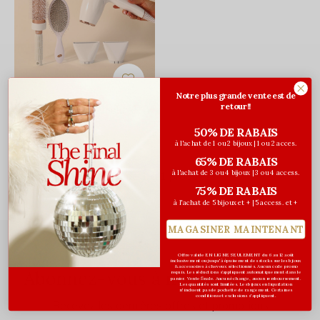
T3
Notre plus grande vente est de
retour!!
Sèche-cheveux Aireluxe
299,99$CA
50% DE RABAIS
Avant les taxes
à l'achat de 1 ou 2 bijoux | 1 ou 2 acces.
65% DE RABAIS
à l'achat de 3 ou 4 bijoux | 3 ou 4 access.
Vu de 1 à 1 produits
75% DE RABAIS
à l'achat de 5 bijoux et + | 5 access. et +
MAGASINER MAINTENANT
Offre valide EN LIGNE SEULEMENT du 6 au 12 août
inclusivement ou jusqu'à épuisement des stocks sur les bijoux
& accessoires à cheveux sélectionnés. Aucun code promo
Abonnez-vous à notre infolettre
requis. Les réductions s’appliquent automatiquement dans le
panier. Vente finale. Aucun échange, aucun remboursement.
Les quantités sont limitées. Les bijoux en liquidation
n'incluent pas de pochette de rangement. Certaines
conditions et exclusions s'appliquent.
Recevez les dernières offres et promotions