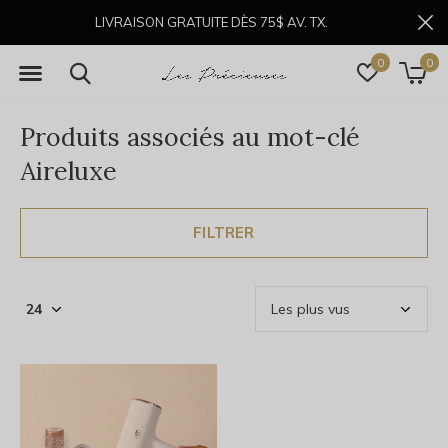
LIVRAISON GRATUITE DÈS 75$ AV. TX.
0
0
Produits associés au mot-clé
Aireluxe
FILTRER