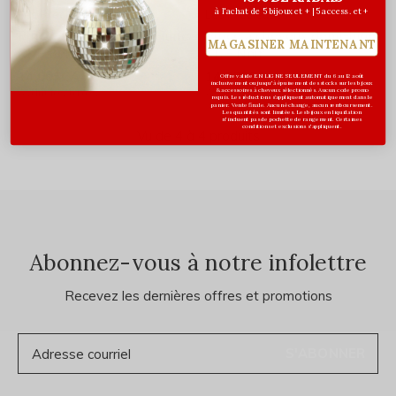
à l'achat de 5 bijoux et + | 5 access. et +
Les Précieuses
Les Précieuses
Pince à cheveux demi-lune
Pince à cheveux demi-lune
MAGASINER MAINTENANT
XL - Beige
XL - Noir
14,00$CA
14,00$CA
Offre valide EN LIGNE SEULEMENT du 6 au 12 août
inclusivement ou jusqu'à épuisement des stocks sur les bijoux
Avant les taxes
Avant les taxes
& accessoires à cheveux sélectionnés. Aucun code promo
requis. Les réductions s’appliquent automatiquement dans le
panier. Vente finale. Aucun échange, aucun remboursement.
Les quantités sont limitées. Les bijoux en liquidation
n'incluent pas de pochette de rangement. Certaines
conditions et exclusions s'appliquent.
Vu de 4 à 4 produits
Abonnez-vous à notre infolettre
Recevez les dernières offres et promotions
S'ABONNER