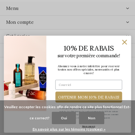
Menu
Mon compte
Catégories
10% DE RABAIS
Contact
sur votre première commande!
Abonnez-vous à notre infolettre pour recevoir
ÉCRIVEZ-NOUS
toutes nos offres spéciales, nouveautés et plus
encore!
OBTENIR MON 10% DE RABAIS
Veuillez accepter les cookies afin de rendre ce site plus fonctionnel Est-
*J'accepte de recevoir des communications par courriel de la
part de Les Précieuses. Le code promo pour le 10% de rabais
vous sera transmis par courriel une fois votre adresse courriel
ce correct?
Oui
Non
confirmée. Certaines exclusions s'appliquent.
© Copyright
2026
-
Les Précieuses
Non merci
En savoir plus sur les témoins (cookies) »