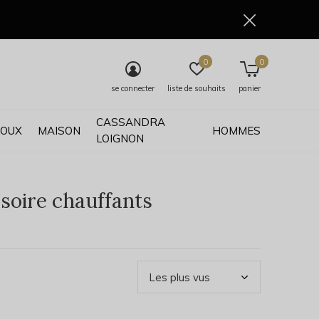
0
0
se connecter
liste de souhaits
panier
CASSANDRA
JOUX
MAISON
HOMMES
LOIGNON
soire chauffants