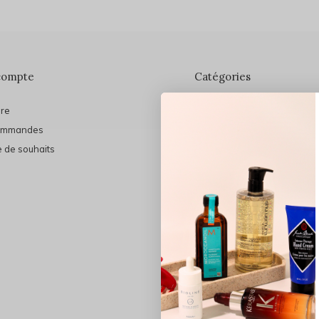
compte
Catégories
ire
En vedette
ommandes
THE FINAL SHINE
e de souhaits
Marques
Cheveux
Soins du visage
Maquillage
Bain et Corps
Bijoux