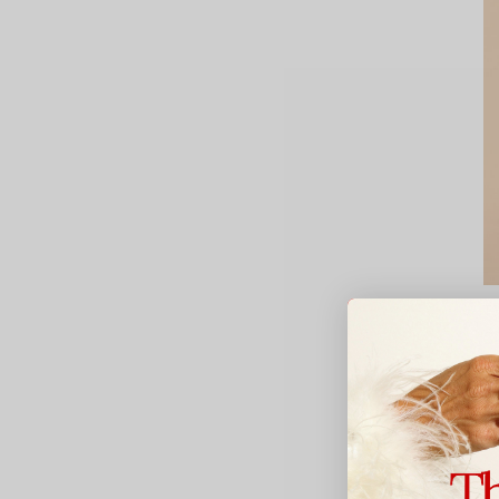
T
S
S
2
Av