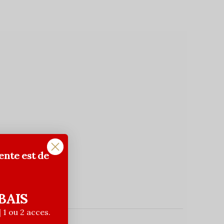
ente est de
BAIS
| 1 ou 2 acces.