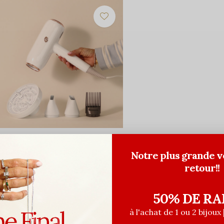
3
èche-cheveux Featherweight
Notre plus grande v
tyleMax
retour!!
99,99$CA
ant les taxes
50% DE RA
à l'achat de 1 ou 2 bijoux 