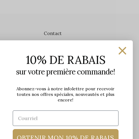
Contact
Les Précieuses
10% DE RABAIS
1650 avenue Jules-Verne, Local 103
G2G 2R1, Québec, Canada
sur votre première commande!
Heures d'ouverture en boutique
Lundi: 9h - 17h
Abonnez-vous à notre infolettre pour recevoir
toutes nos offres spéciales, nouveautés et plus
Mardi: 9h - 17h
encore!
Mercredi: 9h - 18h
Jeudi: 9h - 21h
Vendredi: 9h - 21h
Samedi: 9h à 17h
Dimanche: 10h à 17h
OBTENIR MON 10% DE RABAIS