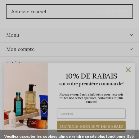
S'ABONNER
Menu
Mon compte
Catégories
10% DE RABAIS
Contact
sur votre première commande!
Abonnez-vous à notre infolettre pour recevoir
ÉCRIVEZ-NOUS
toutes nos offres spéciales, nouveautés et plus
encore!
OBTENIR MON 10% DE RABAIS
Veuillez accepter les cookies afin de rendre ce site plus fonctionnel Est-
*J'accepte de recevoir des communications par courriel de la