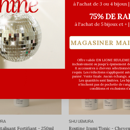
à l'achat de 3 ou 4 bijoux 
75% DE RA
à l'achat de 5 bijoux et + 
MAGASINER MA
Offre valide EN LIGNE SEULEMEN
inclusivement ou jusqu'à épuisement des
& accessoires à cheveux sélectionné
requis. Les réductions s’appliquent a
panier. Vente finale. Aucun échange,
Les quantités sont limitées. Les bi
n'incluent pas de pochette de ran
conditions et exclusions s'
URA
SHU UEMURA
talisant Fortifiant - 250ml
Routine Izumi Tonic - Cheveu