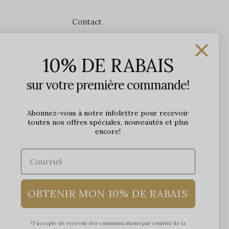
Contact
Les Précieuses
10% DE RABAIS
1650 avenue Jules-Verne, Local 103
G2G 2R1, Québec, Canada
sur votre première commande!
Heures d'ouverture en boutique
Lundi: 9h - 17h
Abonnez-vous à notre infolettre pour recevoir
toutes nos offres spéciales, nouveautés et plus
Mardi: 9h - 17h
encore!
Mercredi: 9h - 18h
Jeudi: 9h - 21h
Vendredi: 9h - 21h
Samedi: 9h à 17h
Dimanche: 10h à 17h
OBTENIR MON 10% DE RABAIS
*J'accepte de recevoir des communications par courriel de la