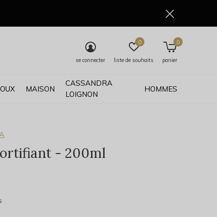
0
0
se connecter
liste de souhaits
panier
CASSANDRA
JOUX
MAISON
HOMMES
LOIGNON
A
ortifiant - 200ml
0)
s