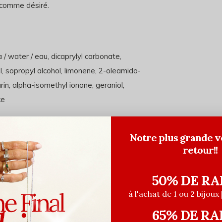
r comme désiré.
a / water / eau, dicaprylyl carbonate,
l, sopropyl alcohol, limonene, 2-oleamido-
rin, alpha-isomethyl ionone, geraniol,
ce
Notre plus grande v
retour!!
50% DE RA
à l'achat de 1 ou 2 bijoux 
65% DE RA