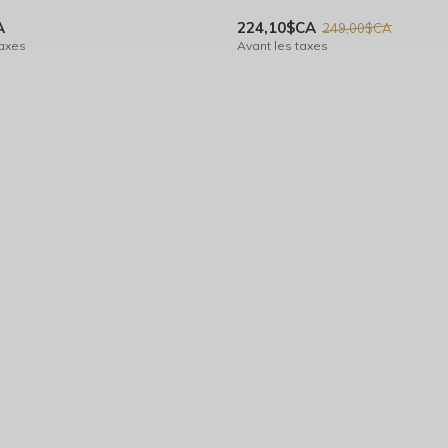
A
224,10$CA
249,00$CA
taxes
Avant les taxes