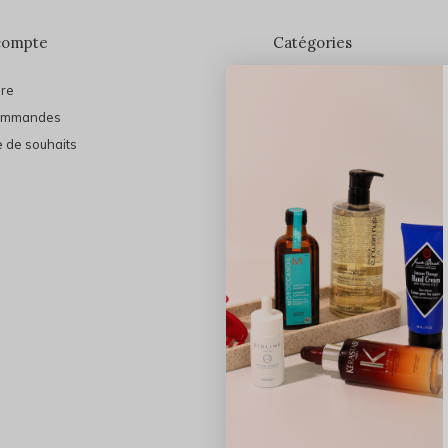
compte
Catégories
ire
En vedette
ommandes
THE FINAL SHINE
e de souhaits
Marques
Cheveux
Soins du visage
Maquillage
Bain et Corps
Bijoux