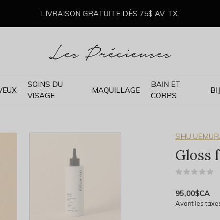
LIVRAISON GRATUITE DÈS 75$ AV. TX.
SOINS DU
BAIN ET
VEUX
MAQUILLAGE
BI
VISAGE
CORPS
SHU UEMUR
Gloss f
(
95,00$CA
Avant les taxe