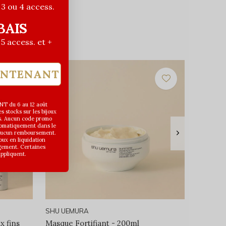
| 3 ou 4 access.
BAIS
| 5 access. et +
INTENANT
T du 6 au 12 août
 stocks sur les bijoux
s. Aucun code promo
utomatiquement dans le
 aucun remboursement.
joux en liquidation
gement. Certaines
appliquent.
SHU UEMURA
x fins
Masque Fortifiant - 200ml