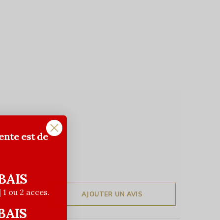
ente est de
BAIS
| 1 ou 2 acces.
AJOUTER UN AVIS
BAIS